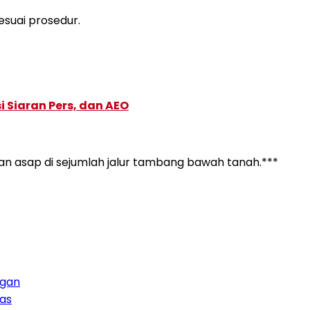
esuai prosedur.
 Siaran Pers, dan AEO
an asap di sejumlah jalur tambang bawah tanah.***
ngan
tas