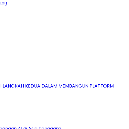
ang
GAI LANGKAH KEDUA DALAM MEMBANGUN PLATFORM
bangan AI di Asia Tenggara