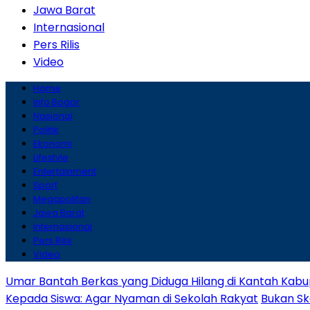
Jawa Barat
Internasional
Pers Rilis
Video
Home
Info Bogor
Nasional
Politik
Ekonomi
Lifestyle
Entertainment
Sport
Megapolitan
Jawa Barat
Internasional
Pers Rilis
Video
Umar Bantah Berkas yang Diduga Hilang di Kantah Kabu
Kepada Siswa: Agar Nyaman di Sekolah Rakyat
Bukan Sk