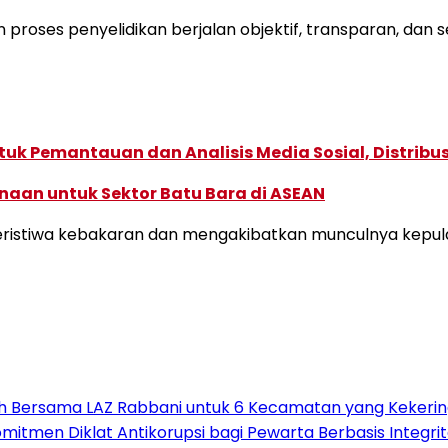
roses penyelidikan berjalan objektif, transparan, dan s
k Pemantauan dan Analisis Media Sosial, Distribusi
naan untuk Sektor Batu Bara di ASEAN
i peristiwa kebakaran dan mengakibatkan munculnya kepul
rsih Bersama LAZ Rabbani untuk 6 Kecamatan yang Kekeri
itmen Diklat Antikorupsi bagi Pewarta Berbasis Integri