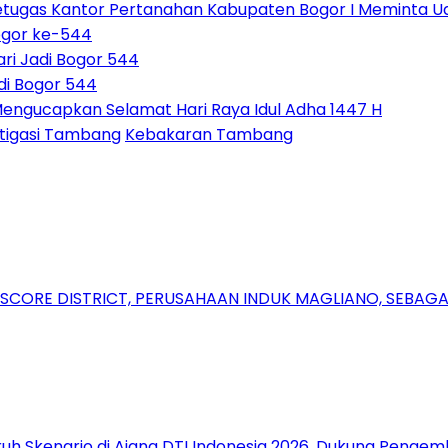
tugas Kantor Pertanahan Kabupaten Bogor I Meminta U
ogor ke-544
ri Jadi Bogor 544
di Bogor 544
Mengucapkan Selamat Hari Raya Idul Adha 1447 H
stigasi Tambang
Kebakaran Tambang
RSCORE DISTRICT, PERUSAHAAN INDUK MAGLIANO, SEBA
uh Skenario di Ajang DTI Indonesia 2026, Dukung Pengem