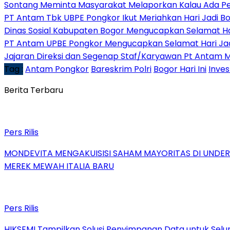
Sontang Meminta Masyarakat Melaporkan Kalau Ada Pe
PT Antam Tbk UBPE Pongkor Ikut Meriahkan Hari Jadi B
Dinas Sosial Kabupaten Bogor Mengucapkan Selamat Ha
PT Antam UPBE Pongkor Mengucapkan Selamat Hari Ja
Jajaran Direksi dan Segenap Staf/Karyawan Pt Antam 
Tag :
Antam Pongkor
Bareskrim Polri
Bogor Hari Ini
Inve
Berita Terbaru
Pers Rilis
MONDEVITA MENGAKUISISI SAHAM MAYORITAS DI UNDE
MEREK MEWAH ITALIA BARU
Pers Rilis
HIKSEMI Tampilkan Solusi Penyimpanan Data untuk Selur