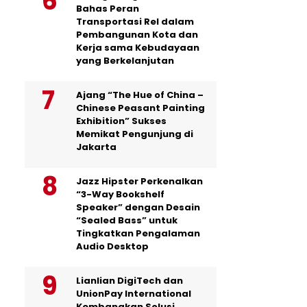
Bahas Peran
Transportasi Rel dalam
Pembangunan Kota dan
Kerja sama Kebudayaan
yang Berkelanjutan
Ajang “The Hue of China –
Chinese Peasant Painting
Exhibition” Sukses
Memikat Pengunjung di
Jakarta
Jazz Hipster Perkenalkan
“3-Way Bookshelf
Speaker” dengan Desain
“Sealed Bass” untuk
Tingkatkan Pengalaman
Audio Desktop
Lianlian DigiTech dan
UnionPay International
Kembangkan Solusi