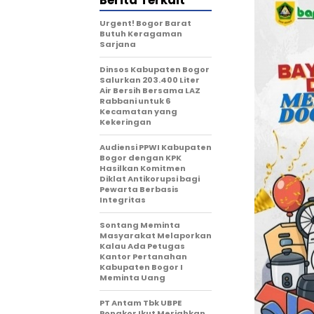
Berita Terkait
Urgent! Bogor Barat
Butuh Keragaman
Sarjana
Dinsos Kabupaten Bogor
Salurkan 203.400 Liter
Air Bersih Bersama LAZ
Rabbani untuk 6
Kecamatan yang
Kekeringan
Audiensi PPWI Kabupaten
Bogor dengan KPK
Hasilkan Komitmen
Diklat Antikorupsi bagi
Pewarta Berbasis
Integritas
Sontang Meminta
Masyarakat Melaporkan
Kalau Ada Petugas
Kantor Pertanahan
Kabupaten Bogor I
Meminta Uang
PT Antam Tbk UBPE
Pongkor Ikut Meriahkan