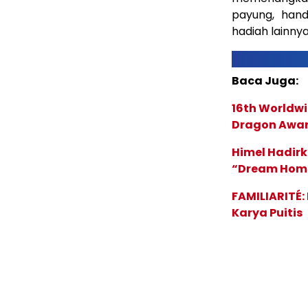
payung, hand
hadiah lainnya
Baca Juga:
16th Worldwi
Dragon Award
Himel Hadirk
“Dream Hom
FAMILIARITÉ
Karya Puitis