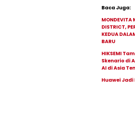
Baca Juga:
MONDEVITA 
DISTRICT, P
KEDUA DALA
BARU
HIKSEMI Tam
Skenario di
AI di Asia T
Huawei Jadi