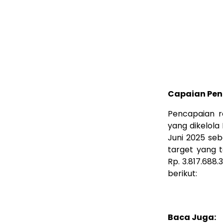
Capaian Pene
Pencapaian r
yang dikelol
Juni 2025 seb
target yang 
Rp. 3.817.688
berikut:
Baca Juga: