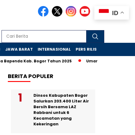
ID
N
JAWA BARAT
INTERNASIONAL
PERS RILIS
VIDEO
enda Kab. Bogor Tahun 2025
Umar Bantah Berkas yang Didug
BERITA POPULER
Dinsos Kabupaten Bogor
Salurkan 203.400 Liter Air
Bersih Bersama LAZ
Rabbani untuk 6
Kecamatan yang
Kekeringan