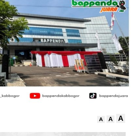
A
A
A