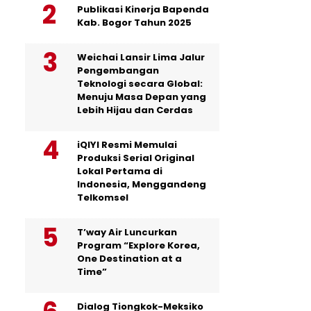
Publikasi Kinerja Bapenda
Kab. Bogor Tahun 2025
Weichai Lansir Lima Jalur
Pengembangan
Teknologi secara Global:
Menuju Masa Depan yang
Lebih Hijau dan Cerdas
iQIYI Resmi Memulai
Produksi Serial Original
Lokal Pertama di
Indonesia, Menggandeng
Telkomsel
T’way Air Luncurkan
Program “Explore Korea,
One Destination at a
Time”
Dialog Tiongkok-Meksiko