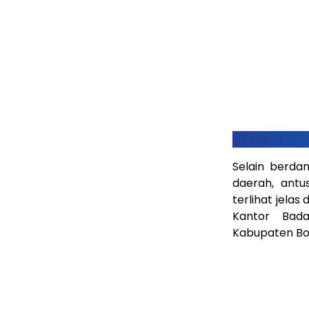
Selain berda
daerah, antu
terlihat jela
Kantor Bad
Kabupaten Bo