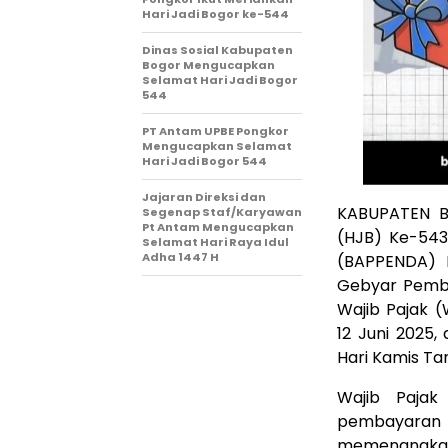
Hari Jadi Bogor ke-544
Dinas Sosial Kabupaten
Bogor Mengucapkan
Selamat Hari Jadi Bogor
544
PT Antam UPBE Pongkor
Mengucapkan Selamat
Hari Jadi Bogor 544
Jajaran Direksi dan
KABUPATEN B
Segenap Staf/Karyawan
Pt Antam Mengucapkan
(HJB) Ke-543
Selamat Hari Raya Idul
Adha 1447 H
(BAPPENDA) 
Gebyar Pemba
Wajib Pajak 
12 Juni 2025
Hari Kamis Tan
Wajib Pajak
pembayaran 
memenangkan