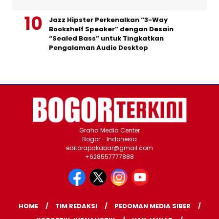
Jazz Hipster Perkenalkan “3-Way
Bookshelf Speaker” dengan Desain
“Sealed Bass” untuk Tingkatkan
Pengalaman Audio Desktop
Graha Media Center
Bogor - Indonesia
editorapakabar@gmail.com
+628557777888
HOME
TIM REDAKSI
PEDOMAN MEDIA SIBER