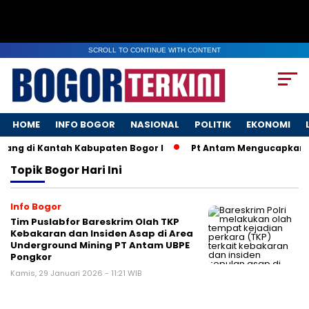
SCROLL TO CONTINUE WITH CONTENT
HOME
INFO BOGOR
NASIONAL
POLITIK
EKONOMI
ang di Kantah Kabupaten Bogor I
Pt Antam Mengucapkan S
Topik
Bogor Hari Ini
Info Bogor
Tim Puslabfor Bareskrim Olah TKP
Kebakaran dan Insiden Asap di Area
Underground Mining PT Antam UBPE
Pongkor
Kamis, 29 Januari 2026 - 11:21 WIB