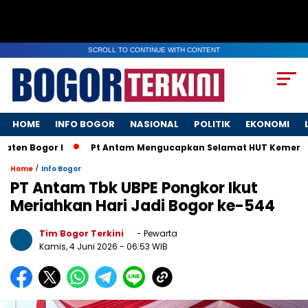
SCROLL TO CONTINUE WITH CONTENT
HOME
INFO BOGOR
NASIONAL
POLITIK
EKONOMI
n Bogor I
Pt Antam Mengucapkan Selamat HUT Kemerdekaa
/
Home
Info Bogor
PT Antam Tbk UBPE Pongkor Ikut
Meriahkan Hari Jadi Bogor ke-544
Tim Bogor Terkini
- Pewarta
Kamis, 4 Juni 2026
- 06:53 WIB