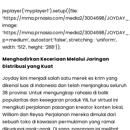
jwplayer(‘myplayer1’).setup({file:
‘https://mma.prnasia.com/media2/3004698/JOYDAY
image:
‘https://mma.prnasia.com/media2/3004698/JOYDAY
p=medium’, autostart:’false’, stretching : ‘uniform’,
width: ‘512’, height: ‘288’});
Menghadirkan Keceriaan Melalui Jaringan
Distribusi yang Kuat
Joyday kini menjadi salah satu merek es krim yang
dikenal luas di Indonesia dan telah menjangkau seluruh
38 provinsi. Untuk mengungkap rahasia di balik
popularitas dan kesegaran produk Yili, tur virtual ini
mengikuti perjalanan pasangan kreator konten lokal,
William dan Reysa. Perjalanan mereka dimulai dari
sebuah toko di kawasan permukiman yang ramai
dikunjungi anak-anak. Di sana, pasangan ini melihat