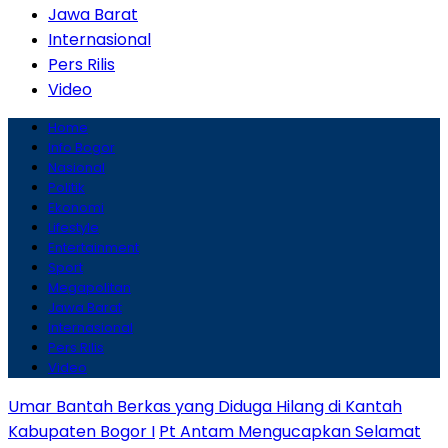
Jawa Barat
Internasional
Pers Rilis
Video
Home
Info Bogor
Nasional
Politik
Ekonomi
Lifestyle
Entertainment
Sport
Megapolitan
Jawa Barat
Internasional
Pers Rilis
Video
Umar Bantah Berkas yang Diduga Hilang di Kantah
Kabupaten Bogor I
Pt Antam Mengucapkan Selamat