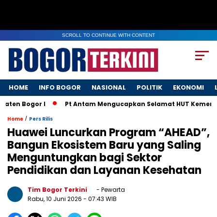
SCROLL TO CONTINUE WITH CONTENT
HOME
INFO BOGOR
NASIONAL
POLITIK
EKONOMI
n Bogor I
Pt Antam Mengucapkan Selamat HUT Kemerdekaa
/
Home
Pers Rilis
Huawei Luncurkan Program “AHEAD”,
Bangun Ekosistem Baru yang Saling
Menguntungkan bagi Sektor
Pendidikan dan Layanan Kesehatan
Tim Bogor Terkini
- Pewarta
Rabu, 10 Juni 2026
- 07:43 WIB