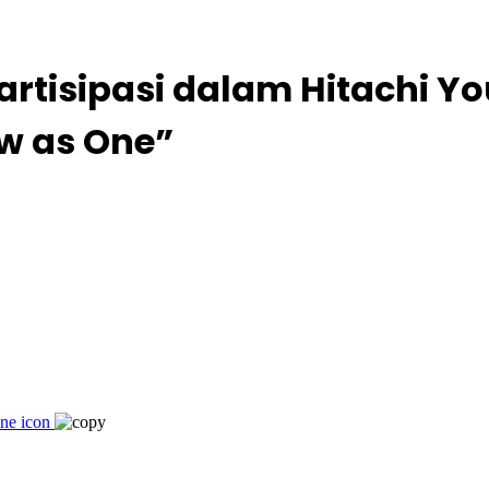
tisipasi dalam Hitachi You
w as One”