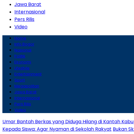
Jawa Barat
Internasional
Pers Rilis
Video
Home
Info Bogor
Nasional
Politik
Ekonomi
Lifestyle
Entertainment
Sport
Megapolitan
Jawa Barat
Internasional
Pers Rilis
Video
Umar Bantah Berkas yang Diduga Hilang di Kantah Kabu
Kepada Siswa: Agar Nyaman di Sekolah Rakyat
Bukan Sk