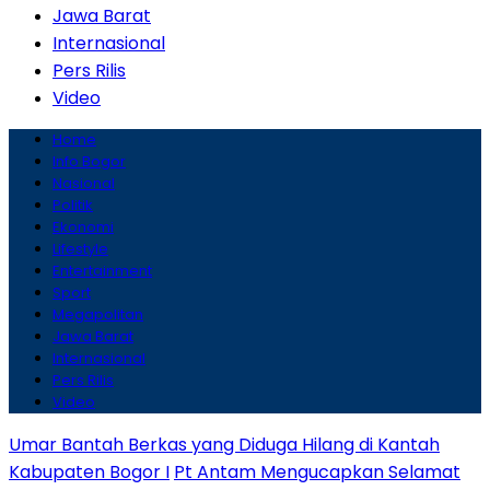
Jawa Barat
Internasional
Pers Rilis
Video
Home
Info Bogor
Nasional
Politik
Ekonomi
Lifestyle
Entertainment
Sport
Megapolitan
Jawa Barat
Internasional
Pers Rilis
Video
Umar Bantah Berkas yang Diduga Hilang di Kantah
Kabupaten Bogor I
Pt Antam Mengucapkan Selamat