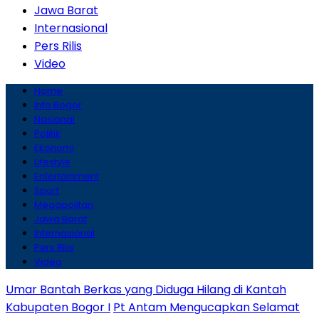
Jawa Barat
Internasional
Pers Rilis
Video
Home
Info Bogor
Nasional
Politik
Ekonomi
Lifestyle
Entertainment
Sport
Megapolitan
Jawa Barat
Internasional
Pers Rilis
Video
Umar Bantah Berkas yang Diduga Hilang di Kantah
Kabupaten Bogor I
Pt Antam Mengucapkan Selamat