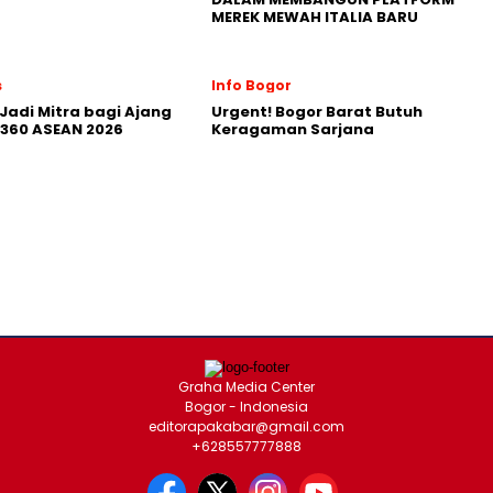
MEREK MEWAH ITALIA BARU
s
Info Bogor
Jadi Mitra bagi Ajang
Urgent! Bogor Barat Butuh
360 ASEAN 2026
Keragaman Sarjana
Graha Media Center
Bogor - Indonesia
editorapakabar@gmail.com
+628557777888