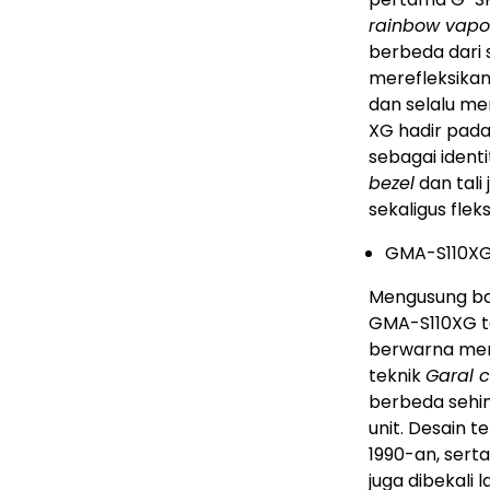
rainbow vapo
berbeda dari s
merefleksikan
dan selalu me
XG hadir pa
sebagai identi
bezel
dan tal
sekaligus fle
GMA-S110X
Mengusung bas
GMA-S110XG 
berwarna me
teknik
Garal c
berbeda sehi
unit. Desain t
1990-an, sert
juga dibekali 