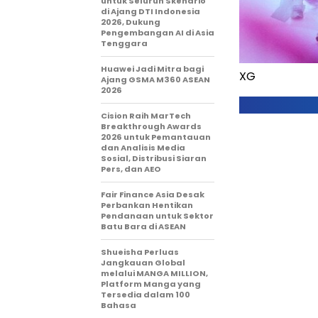
untuk Seluruh Skenario
di Ajang DTI Indonesia
2026, Dukung
Pengembangan AI di Asia
Tenggara
Huawei Jadi Mitra bagi
XG
Ajang GSMA M360 ASEAN
2026
Cision Raih MarTech
Breakthrough Awards
2026 untuk Pemantauan
dan Analisis Media
Sosial, Distribusi Siaran
Pers, dan AEO
Fair Finance Asia Desak
Perbankan Hentikan
Pendanaan untuk Sektor
Batu Bara di ASEAN
Shueisha Perluas
Jangkauan Global
melalui MANGA MILLION,
Platform Manga yang
Tersedia dalam 100
Bahasa