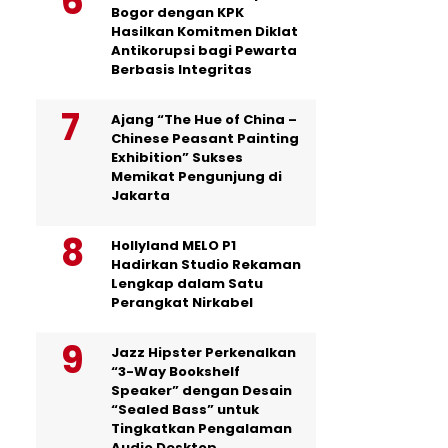
Bogor dengan KPK
Hasilkan Komitmen Diklat
Antikorupsi bagi Pewarta
Berbasis Integritas
Ajang “The Hue of China –
Chinese Peasant Painting
Exhibition” Sukses
Memikat Pengunjung di
Jakarta
Hollyland MELO P1
Hadirkan Studio Rekaman
Lengkap dalam Satu
Perangkat Nirkabel
Jazz Hipster Perkenalkan
“3-Way Bookshelf
Speaker” dengan Desain
“Sealed Bass” untuk
Tingkatkan Pengalaman
Audio Desktop