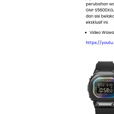
perubahan wa
GM-S5600XG, 
dan sisi bela
eksklusif ini.
Video Wawa
https://yout