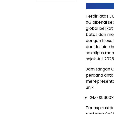
Terdiri atas 
XG dikenal se
global berkat
batas dan me
dengan filos
dan desain kha
sekaligus me
sejak Juli 2025
Jam tangan G
perdana anta
merepresentas
unik.
GM-S5600
Terinspirasi d
pertama G-SH