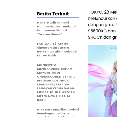
TOKYO, 28 Mei
Berita Terkait
meluncurkan d
Himel Hadirkan Visi
dengan grup
Hunian Modern melalui
S5600XG dan 
Kampanye Global
“Dream Home”
SHOCK dan gru
FAMILIARITÉ: Ketika
Sinema dan Sastra
Bertemu dalam Sebuah
Karya Puitis
MONDEVITA
MENGAKUISISI SAHAM
MAYORITAS DI
UNDERSCORE DISTRICT,
PERUSAHAAN INDUK
MAGLIANO, SEBAGAI
LANGKAH KEDUA DALAM
MEMBANGUN PLATFORM
MEREK MEWAH ITALIA
BARU
HIKSEMI Tampilkan Solusi
Penyimpanan Data