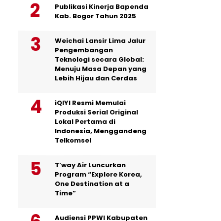
Publikasi Kinerja Bapenda
Kab. Bogor Tahun 2025
Weichai Lansir Lima Jalur
Pengembangan
Teknologi secara Global:
Menuju Masa Depan yang
Lebih Hijau dan Cerdas
iQIYI Resmi Memulai
Produksi Serial Original
Lokal Pertama di
Indonesia, Menggandeng
Telkomsel
T’way Air Luncurkan
Program “Explore Korea,
One Destination at a
Time”
Audiensi PPWI Kabupaten