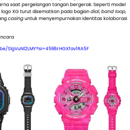
rna saat pergelangan tangan bergerak. Seperti model
logo XG turut disematkan pada bagian
dial
,
band loop,
kang
casing
untuk menyempurnakan identitas kolaborasi
ncara
u.be/SlgVuNl2LMY?si=4598rHGXfav1RA5F