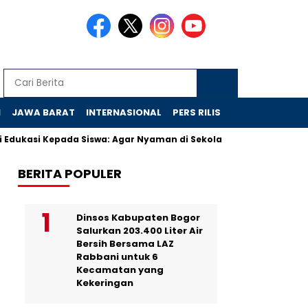
N
JAWA BARAT
INTERNASIONAL
PERS RILIS
VIDEO
kasi Kepada Siswa: Agar Nyaman di Sekolah Rakyat
Bukan Ska
BERITA POPULER
Dinsos Kabupaten Bogor
Salurkan 203.400 Liter Air
Bersih Bersama LAZ
Rabbani untuk 6
Kecamatan yang
Kekeringan