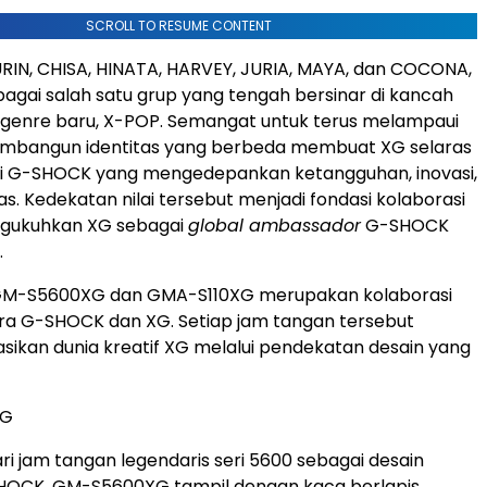
SCROLL TO RESUME CONTENT
JURIN, CHISA, HINATA, HARVEY, JURIA, MAYA, dan COCONA,
bagai salah satu grup yang tengah bersinar di kancah
 genre baru, X-POP. Semangat untuk terus melampaui
mbangun identitas yang berbeda membuat XG selaras
ofi G-SHOCK yang mengedepankan ketangguhan, inovasi,
s. Kedekatan nilai tersebut menjadi fondasi kolaborasi
ngukuhkan XG sebagai
global ambassador
G-SHOCK
.
M-S5600XG dan GMA-S110XG merupakan kolaborasi
ra G-SHOCK dan XG. Setiap jam tangan tersebut
ikan dunia kreatif XG melalui pendekatan desain yang
XG
ari jam tangan legendaris seri 5600 sebagai desain
OCK, GM-S5600XG tampil dengan kaca berlapis