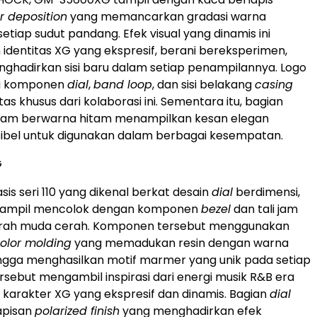
r deposition
yang memancarkan gradasi warna
etiap sudut pandang. Efek visual yang dinamis ini
 identitas XG yang ekspresif, berani bereksperimen,
nghadirkan sisi baru dalam setiap penampilannya. Logo
da komponen
dial
,
band loop
, dan sisi belakang
casing
tas khusus dari kolaborasi ini. Sementara itu, bagian
i jam berwarna hitam menampilkan kesan elegan
ksibel untuk digunakan dalam berbagai kesempatan.
G
is seri 110 yang dikenal berkat desain
dial
berdimensi,
tampil mencolok dengan komponen
bezel
dan tali jam
rah muda cerah. Komponen tersebut menggunakan
olor molding
yang memadukan resin dengan warna
ngga menghasilkan motif marmer yang unik pada setiap
ersebut mengambil inspirasi dari energi musik R&B era
a karakter XG yang ekspresif dan dinamis. Bagian
dial
lapisan
polarized finish
yang menghadirkan efek