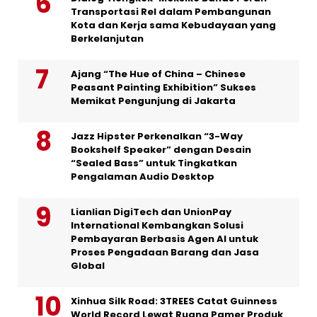
Transportasi Rel dalam Pembangunan
Kota dan Kerja sama Kebudayaan yang
Berkelanjutan
Ajang “The Hue of China – Chinese
Peasant Painting Exhibition” Sukses
Memikat Pengunjung di Jakarta
Jazz Hipster Perkenalkan “3-Way
Bookshelf Speaker” dengan Desain
“Sealed Bass” untuk Tingkatkan
Pengalaman Audio Desktop
Lianlian DigiTech dan UnionPay
International Kembangkan Solusi
Pembayaran Berbasis Agen AI untuk
Proses Pengadaan Barang dan Jasa
Global
Xinhua Silk Road: 3TREES Catat Guinness
World Record Lewat Ruang Pamer Produk