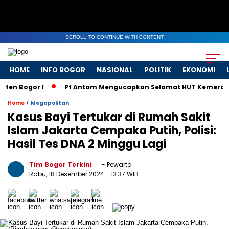
SCROLL TO CONTINUE WITH CONTENT
HOME
INFO BOGOR
NASIONAL
POLITIK
EKONOMI
n Bogor I
Pt Antam Mengucapkan Selamat HUT Kemerdekaan
/
Home
Megapolitan
Kasus Bayi Tertukar di Rumah Sakit
Islam Jakarta Cempaka Putih, Polisi:
Hasil Tes DNA 2 Minggu Lagi
Tim Bogor Terkini
- Pewarta
Rabu, 18 Desember 2024
- 13:37 WIB