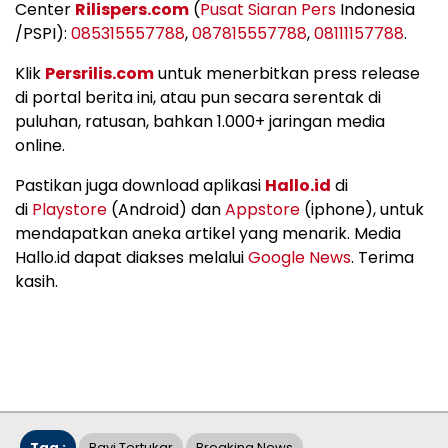
Center
Rilispers.com
(
Pusat Siaran Pers
Indonesia
/PSPI):
085315557788
,
087815557788
,
08111157788
.
Klik
Persrilis.com
untuk menerbitkan press release
di portal berita ini, atau pun secara serentak di
puluhan, ratusan, bahkan 1.000+ jaringan media
online.
Pastikan juga download aplikasi
Hallo.id
di
di
Playstore
(Android) dan
Appstore
(iphone), untuk
mendapatkan aneka artikel yang menarik. Media
Hallo.id dapat diakses melalui
Google News
. Terima
kasih.
Tag :
Bayi Tertukar
Breaking News