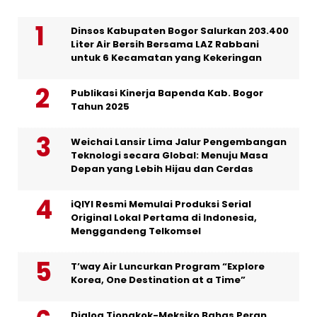
Dinsos Kabupaten Bogor Salurkan 203.400
Liter Air Bersih Bersama LAZ Rabbani
untuk 6 Kecamatan yang Kekeringan
Publikasi Kinerja Bapenda Kab. Bogor
Tahun 2025
Weichai Lansir Lima Jalur Pengembangan
Teknologi secara Global: Menuju Masa
Depan yang Lebih Hijau dan Cerdas
iQIYI Resmi Memulai Produksi Serial
Original Lokal Pertama di Indonesia,
Menggandeng Telkomsel
T’way Air Luncurkan Program “Explore
Korea, One Destination at a Time”
Dialog Tiongkok-Meksiko Bahas Peran