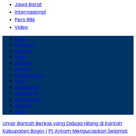
Jawa Barat
Internasional
Pers Rilis
Video
Home
Info Bogor
Nasional
Politik
Ekonomi
Lifestyle
Entertainment
Sport
Megapolitan
Jawa Barat
Internasional
Pers Rilis
Video
Umar Bantah Berkas yang Diduga Hilang di Kantah
Kabupaten Bogor I
Pt Antam Mengucapkan Selamat