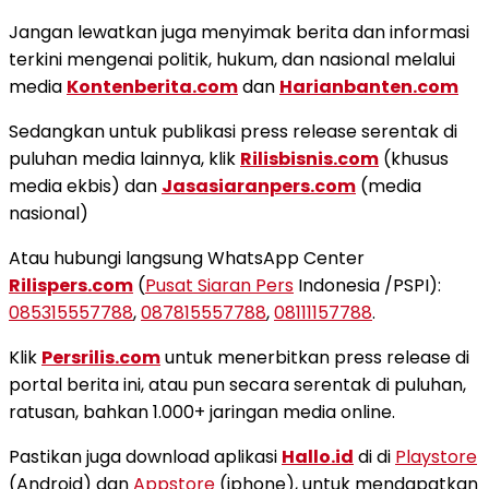
Jangan lewatkan juga menyimak berita dan informasi
terkini mengenai politik, hukum, dan nasional melalui
media
Kontenberita.com
dan
Harianbanten.com
Sedangkan untuk publikasi press release serentak di
puluhan media lainnya, klik
Rilisbisnis.com
(khusus
media ekbis) dan
Jasasiaranpers.com
(media
nasional)
Atau hubungi langsung WhatsApp Center
Rilispers.com
(
Pusat Siaran Pers
Indonesia /PSPI):
085315557788
,
087815557788
,
08111157788
.
Klik
Persrilis.com
untuk menerbitkan press release di
portal berita ini, atau pun secara serentak di puluhan,
ratusan, bahkan 1.000+ jaringan media online.
Pastikan juga download aplikasi
Hallo.id
di di
Playstore
(Android) dan
Appstore
(iphone), untuk mendapatkan