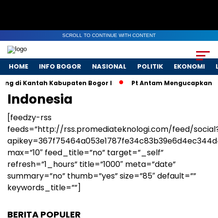
SCROLL TO CONTINUE WITH CONTENT
HOME
INFO BOGOR
NASIONAL
POLITIK
EKONOMI
ng di Kantah Kabupaten Bogor I
Pt Antam Mengucapkan Se
Indonesia
[feedzy-rss
feeds=”http://rss.promediateknologi.com/feed/social
apikey=367f75464a053e1787fe34c83b39e6d4ec344d
max=”10″ feed_title=”no” target=”_self”
refresh=”1_hours” title=”1000″ meta=”date”
summary=”no” thumb=”yes” size=”85″ default=””
keywords_title=””]
BERITA POPULER