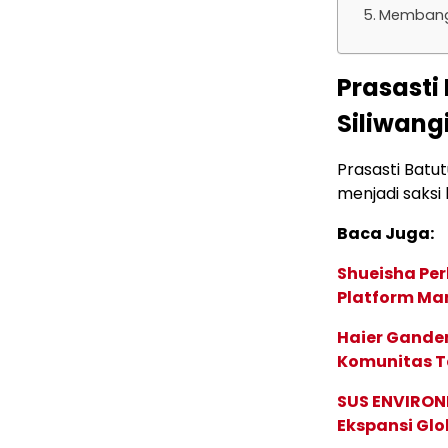
Membangu
Prasasti
Siliwang
Prasasti Batut
menjadi saksi
Baca Juga:
Shueisha Pe
Platform Ma
Haier Ganden
Komunitas T
SUS ENVIRONM
Ekspansi Glo