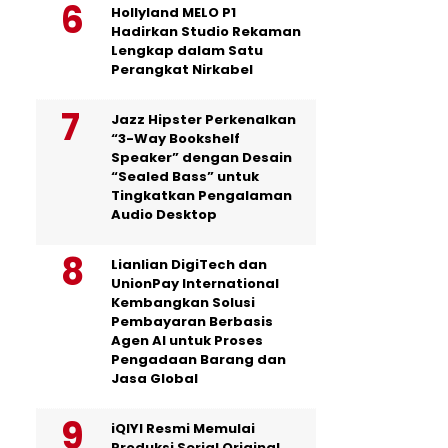
Hollyland MELO P1
Hadirkan Studio Rekaman
Lengkap dalam Satu
Perangkat Nirkabel
Jazz Hipster Perkenalkan
“3-Way Bookshelf
Speaker” dengan Desain
“Sealed Bass” untuk
Tingkatkan Pengalaman
Audio Desktop
Lianlian DigiTech dan
UnionPay International
Kembangkan Solusi
Pembayaran Berbasis
Agen AI untuk Proses
Pengadaan Barang dan
Jasa Global
iQIYI Resmi Memulai
Produksi Serial Original