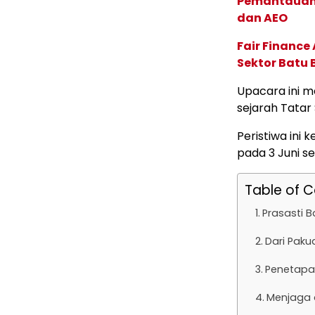
Pemantauan d
dan AEO
Fair Financ
Sektor Batu 
Upacara ini 
sejarah Tatar
Peristiwa ini
pada 3 Juni s
Table of 
Prasasti B
Dari Paku
Penetapan
Menjaga 