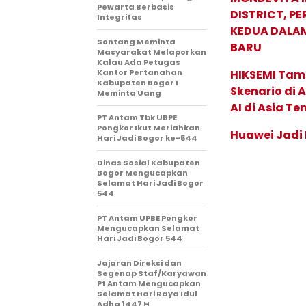
Pewarta Berbasis
DISTRICT, P
Integritas
KEDUA DALA
Sontang Meminta
BARU
Masyarakat Melaporkan
Kalau Ada Petugas
Kantor Pertanahan
HIKSEMI Tam
Kabupaten Bogor I
Skenario di
Meminta Uang
AI di Asia T
PT Antam Tbk UBPE
Pongkor Ikut Meriahkan
Huawei Jadi
Hari Jadi Bogor ke-544
Dinas Sosial Kabupaten
Bogor Mengucapkan
Selamat Hari Jadi Bogor
544
PT Antam UPBE Pongkor
Mengucapkan Selamat
Hari Jadi Bogor 544
Jajaran Direksi dan
Segenap Staf/Karyawan
Pt Antam Mengucapkan
Selamat Hari Raya Idul
Adha 1447 H