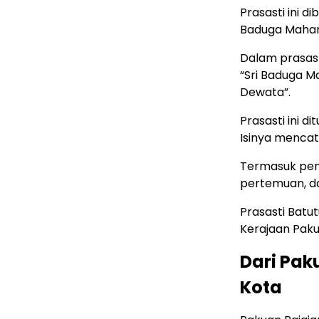
Prasasti ini d
Baduga Mahar
Dalam prasast
“Sri Baduga Ma
Dewata”.
Prasasti ini 
Isinya mencat
Termasuk pemb
pertemuan, da
Prasasti Batu
Kerajaan Pakua
Dari Pak
Kota