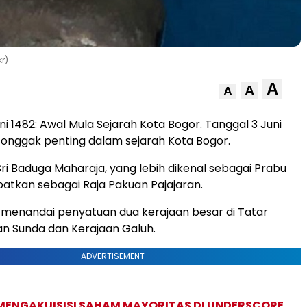
r)
A
A
A
ni 1482: Awal Mula Sejarah Kota Bogor. Tanggal 3 Juni
tonggak penting dalam sejarah Kota Bogor.
 Sri Baduga Maharaja, yang lebih dikenal sebagai Prabu
obatkan sebagai Raja Pakuan Pajajaran.
 menandai penyatuan dua kerajaan besar di Tatar
an Sunda dan Kerajaan Galuh.
ADVERTISEMENT
MENGAKUISISI SAHAM MAYORITAS DI UNDERSCORE