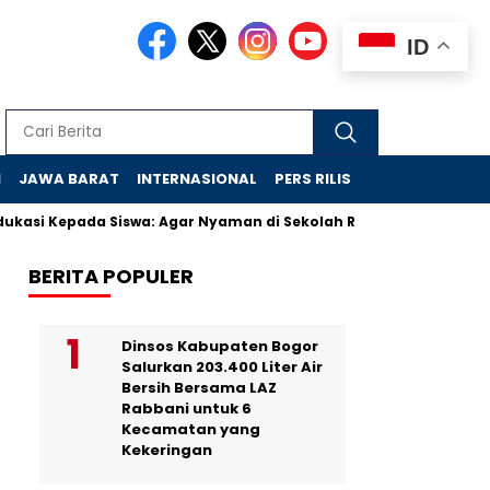
ID
N
JAWA BARAT
INTERNASIONAL
PERS RILIS
VIDEO
i Kepada Siswa: Agar Nyaman di Sekolah Rakyat
Bukan Skandal
BERITA POPULER
Dinsos Kabupaten Bogor
Salurkan 203.400 Liter Air
Bersih Bersama LAZ
Rabbani untuk 6
Kecamatan yang
Kekeringan