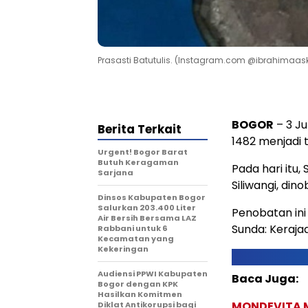
Prasasti Batutulis. (Instagram.com @ibrahimaask
BOGOR
– 3 Ju
Berita Terkait
1482 menjadi 
Urgent! Bogor Barat
Butuh Keragaman
Pada hari itu,
Sarjana
Siliwangi, din
Dinsos Kabupaten Bogor
Salurkan 203.400 Liter
Penobatan ini
Air Bersih Bersama LAZ
Sunda: Keraja
Rabbani untuk 6
Kecamatan yang
Kekeringan
Audiensi PPWI Kabupaten
Baca Juga:
Bogor dengan KPK
Hasilkan Komitmen
MONDEVITA 
Diklat Antikorupsi bagi