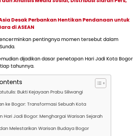
an Analisis Media Sosial, Distribusi Siaran Pers,
e Asia Desak Perbankan Hentikan Pendanaan untuk
Bara di ASEAN
mencerminkan pentingnya momen tersebut dalam
 Sunda.
 kemudian dijadikan dasar penetapan Hari Jadi Kota Bogor
etiap tahunnya.
Contents
atutulis: Bukti Kejayaan Prabu Siliwangi
an ke Bogor: Transformasi Sebuah Kota
 Hari Jadi Bogor: Menghargai Warisan Sejarah
dan Melestarikan Warisan Budaya Bogor