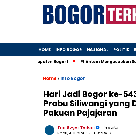
HOME
INFO BOGOR
NASIONAL
POLITIK
Kantah Kabupaten Bogor I
Pt Antam Mengucapkan Selamat 
Home
Info Bogor
/
Hari Jadi Bogor ke-543
Prabu Siliwangi yang 
Pakuan Pajajaran
Tim Bogor Terkini
- Pewarta
Rabu, 4 Juni 2025
- 08:21 WIB