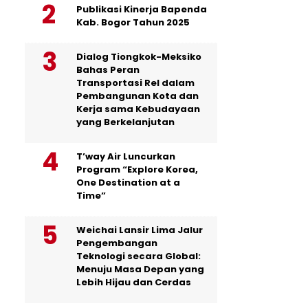
Publikasi Kinerja Bapenda
Kab. Bogor Tahun 2025
Dialog Tiongkok-Meksiko
Bahas Peran
Transportasi Rel dalam
Pembangunan Kota dan
Kerja sama Kebudayaan
yang Berkelanjutan
T’way Air Luncurkan
Program “Explore Korea,
One Destination at a
Time”
Weichai Lansir Lima Jalur
Pengembangan
Teknologi secara Global:
Menuju Masa Depan yang
Lebih Hijau dan Cerdas