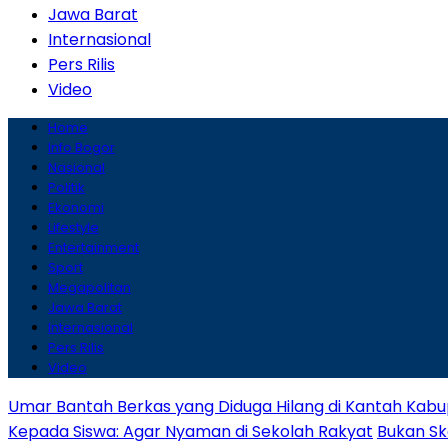
Jawa Barat
Internasional
Pers Rilis
Video
Home
Info Bogor
Nasional
Politik
Ekonomi
Lifestyle
Entertainment
Sport
Megapolitan
Jawa Barat
Internasional
Pers Rilis
Video
Umar Bantah Berkas yang Diduga Hilang di Kantah Kabu
Kepada Siswa: Agar Nyaman di Sekolah Rakyat
Bukan Sk