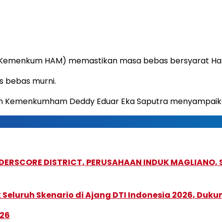
emenkum HAM) memastikan masa bebas bersyarat Habib R
s bebas murni.
n Kemenkumham Deddy Eduar Eka Saputra menyampaikan h
NDERSCORE DISTRICT, PERUSAHAAN INDUK MAGLIANO
Seluruh Skenario di Ajang DTI Indonesia 2026, Duk
026