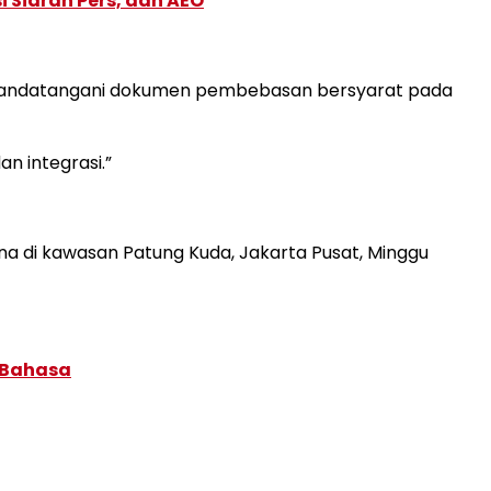
 Siaran Pers, dan AEO
enandatangani dokumen pembebasan bersyarat pada
n integrasi.”
ina di kawasan Patung Kuda, Jakarta Pusat, Minggu
 Bahasa