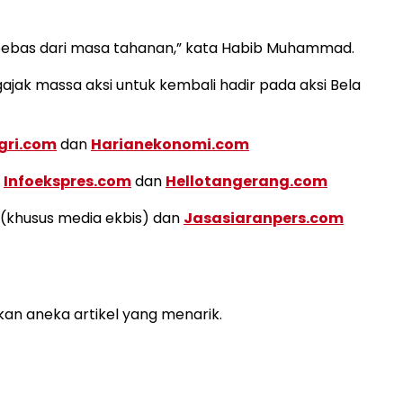
h bebas dari masa tahanan,” kata Habib Muhammad.
gajak massa aksi untuk kembali hadir pada aksi Bela
gri.com
dan
Harianekonomi.com
a
Infoekspres.com
dan
Hellotangerang.com
(khusus media ekbis) dan
Jasasiaranpers.com
kan aneka artikel yang menarik.