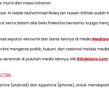
s murni dari masa tahanan.
 Besar Al Habib Muhammad Rizieq bin Husein Shihab suda
kut serta dalam aksi bela Palestina bersama. Ia juga men
i seputar ekonomi dan bisnis lainnya di media
Mediaa
kini mengenai politik, hukum, dan nasional melalui medi
u serentak di puluhan media lainnya, klik
Rilisbisnis.com
157788
.
ystore (android) dan Appstore (iphone), untuk mendapat