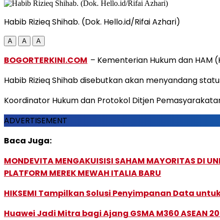
Habib Rizieq Shihab. (Dok. Hello.id/Rifai Azhari)
A
A
A
BOGORTERKINI.COM
– Kementerian Hukum dan HAM (K
Habib Rizieq Shihab disebutkan akan menyandang statu
Koordinator Hukum dan Protokol Ditjen Pemasyarakata
ADVERTISEMENT
Baca Juga:
MONDEVITA MENGAKUISISI SAHAM MAYORITAS DI U
PLATFORM MEREK MEWAH ITALIA BARU
HIKSEMI Tampilkan Solusi Penyimpanan Data untuk 
Huawei Jadi Mitra bagi Ajang GSMA M360 ASEAN 2