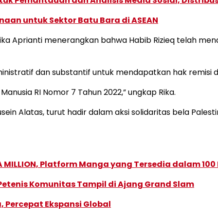
k Pemantauan dan Analisis Media Sosial, Distribusi
naan untuk Sektor Batu Bara di ASEAN
ika Aprianti menerangkan bahwa Habib Rizieq telah m
stratif dan substantif untuk mendapatkan hak remisi da
Manusia RI Nomor 7 Tahun 2022,” ungkap Rika.
n Alatas, turut hadir dalam aksi solidaritas bela Palest
 MILLION, Platform Manga yang Tersedia dalam 100
 Petenis Komunitas Tampil di Ajang Grand Slam
, Percepat Ekspansi Global