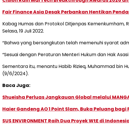
Cision Raih MarTech Breakthrough Awards 2026 untu
Fair Finance Asia Desak Perbankan Hentikan Penda
Kabag Humas dan Protokol Ditjenpas Kemenkumham, R
Selasa, 19 Juli 2022.
“Bahwa yang bersangkutan telah memenuhi syarat admini
“Sesuai dengan Peraturan Menteri Hukum dan Hak Asasi 
Sementara itu, menantu Habib Rizieq, Muhammad bin Husei
(9/6/2024).
Baca Juga:
Shueisha Perluas Jangkauan Global melalui MANGA
Haier Gandeng AO 1 Point Slam, Buka Peluang bagi
SUS ENVIRONMENT Raih Dua Proyek WtE di Indonesia