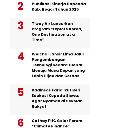
Publikasi Kinerja Bapenda
Kab. Bogor Tahun 2025
T’way Air Luncurkan
Program “Explore Korea,
One Destination at a
Time”
Weichai Lansir Lima Jalur
Pengembangan
Teknologi secara Global:
Menuju Masa Depan yang
Lebih Hijau dan Cerdas
Kadinsos Farid Ikut Beri
Edukasi Kepada Siswa:
Agar Nyaman di Sekolah
Rakyat
Cathay FHC Gelar Forum
“Climate Finance”