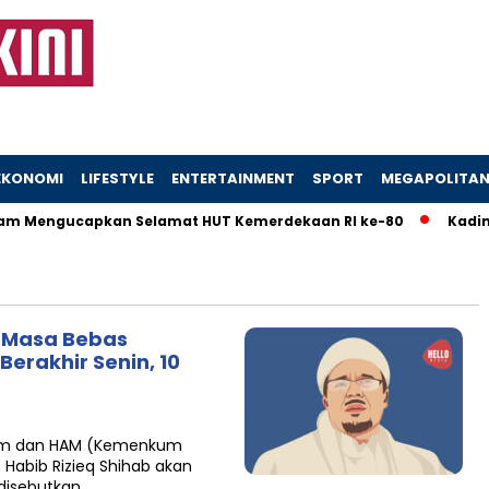
EKONOMI
LIFESTYLE
ENTERTAINMENT
SPORT
MEGAPOLITA
m Mengucapkan Selamat HUT Kemerdekaan RI ke-80
Kadinso
i, Masa Bebas
Berakhir Senin, 10
um dan HAM (Kemenkum
abib Rizieq Shihab akan
 disebutkan…