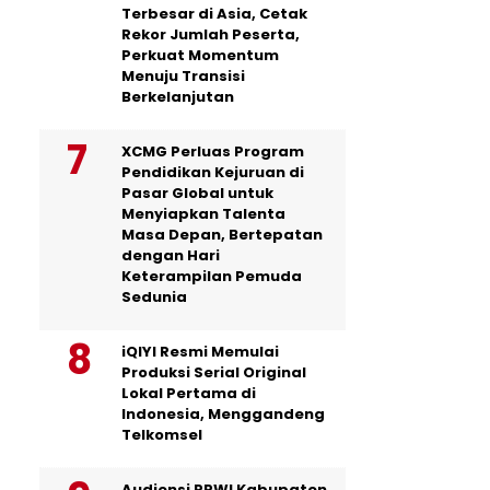
Terbesar di Asia, Cetak
Rekor Jumlah Peserta,
Perkuat Momentum
Menuju Transisi
Berkelanjutan
XCMG Perluas Program
Pendidikan Kejuruan di
Pasar Global untuk
Menyiapkan Talenta
Masa Depan, Bertepatan
dengan Hari
Keterampilan Pemuda
Sedunia
iQIYI Resmi Memulai
Produksi Serial Original
Lokal Pertama di
Indonesia, Menggandeng
Telkomsel
Audiensi PPWI Kabupaten