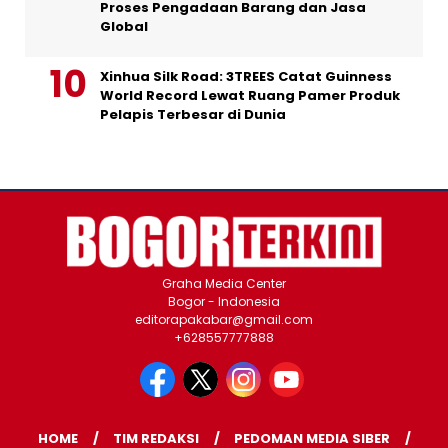
Proses Pengadaan Barang dan Jasa
Global
Xinhua Silk Road: 3TREES Catat Guinness
World Record Lewat Ruang Pamer Produk
Pelapis Terbesar di Dunia
Graha Media Center
Bogor - Indonesia
editorapakabar@gmail.com
+628557777888
HOME
TIM REDAKSI
PEDOMAN MEDIA SIBER