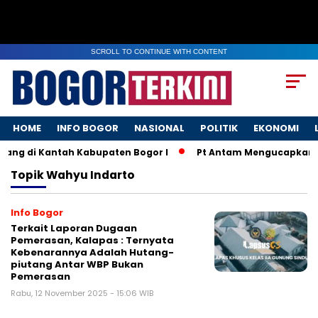
SCROLL TO CONTINUE WITH CONTENT
HOME
INFO BOGOR
NASIONAL
POLITIK
EKONOMI
ang di Kantah Kabupaten Bogor I
Pt Antam Mengucapkan S
Topik
Wahyu Indarto
Info Bogor
Terkait Laporan Dugaan
Pemerasan, Kalapas : Ternyata
Kebenarannya Adalah Hutang-
piutang Antar WBP Bukan
Pemerasan
Rabu, 12 November 2025 - 15:06 WIB