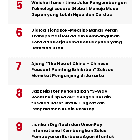
Weichai Lansir Lima Jalur Pengembangan
Teknologi secara Global: Menuju Masa
Depan yang Lebih Hijau dan Cerdas
Dialog Tiongkok-Meksiko Bahas Peran
Transportasi Rel dalam Pembangunan
Kota dan Kerja sama Kebudayaan yang
Berkelanjutan
Ajang “The Hue of China – Chinese
Peasant Painting Exhibition” Sukses
Memikat Pengunjung di Jakarta
Jazz Hipster Perkenalkan “3-Way
Bookshelf Speaker” dengan Desain
“Sealed Bass” untuk Tingkatkan
Pengalaman Audio Desktop
Lianlian DigiTech dan UnionPay
International Kembangkan Solusi
Pembayaran Berbasis Agen AI untuk