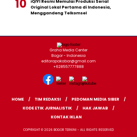
iQIYI Resmi Memulai Produksi Serial
Original Lokal Pertama di Indonesia,
Menggandeng Telkomsel
Graha Media Center
Bogor - Indonesia
editorapakabar@gmail.com
+628557777888
HOME
TIM REDAKSI
PEDOMAN MEDIA SIBER
KODE ETIK JURNALISTIK
HAK JAWAB
KONTAK IKLAN
COPYRIGHT © 2026 BOGOR TERKINI - ALL RIGHTS RESERVED