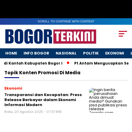
SCROLL TO CONTINUE WITH CONTENT
HOME
INFO BOGOR
NASIONAL
POLITIK
EKONOMI
 di Kantah Kabupaten Bogor I
Pt Antam Mengucapkan Sela
Topik
Konten Promosi Di Media
Ekonomi
Transparansi dan Kecepatan: Press
Release Berbayar dalam Ekonomi
Informasi Modern
Rabu, 20 Agustus 2025 - 07:31 WIB