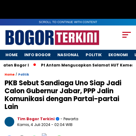
SCROLL TO CONTINUE WITH CONTENT
HOME
INFO BOGOR
NASIONAL
POLITIK
EKONOMI
n Bogor I
Pt Antam Mengucapkan Selamat HUT Kemerdekaa
/
Home
Politik
PKB Sebut Sandiaga Uno Siap Jadi
Calon Gubernur Jabar, PPP Jalin
Komunikasi dengan Partai-partai
Lain
Tim Bogor Terkini
- Pewarta
Kamis, 4 Juli 2024
- 02:04 WIB