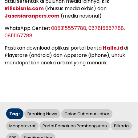
atau serentak di puluhan media lainnya, klik
Rilisbisnis.com
(khusus media ekbis) dan
Jasasiaranpers.com
(media nasional)
WhatsApp Center:
085315557788
,
087815557788
,
08111157788
.
Pastikan download aplikasi portal berita
Hallo.id
di
Playstore (android) dan Appstore (iphone), untuk
mendapatkan aneka artikel yang menarik.
Tag :
Breaking News
Calon Gubernur Jabar
Menparekraf
Partai Persatuan Pembangunan
Pilkada
PPP
Sandiaga Uno