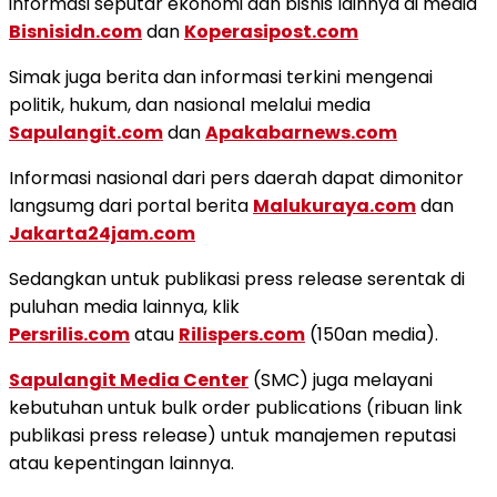
informasi seputar ekonomi dan bisnis lainnya di media
Bisnisidn.com
dan
Koperasipost.com
Simak juga berita dan informasi terkini mengenai
politik, hukum, dan nasional melalui media
Sapulangit.com
dan
Apakabarnews.com
Informasi nasional dari pers daerah dapat dimonitor
langsumg dari portal berita
Malukuraya.com
dan
Jakarta24jam.com
Sedangkan untuk publikasi press release serentak di
puluhan media lainnya, klik
Persrilis.com
atau
Rilispers.com
(150an media).
Sapulangit Media Center
(SMC) juga melayani
kebutuhan untuk bulk order publications (ribuan link
publikasi press release) untuk manajemen reputasi
atau kepentingan lainnya.