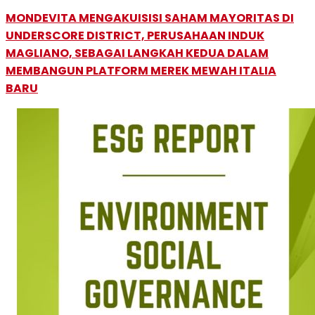
MONDEVITA MENGAKUISISI SAHAM MAYORITAS DI
UNDERSCORE DISTRICT, PERUSAHAAN INDUK
MAGLIANO, SEBAGAI LANGKAH KEDUA DALAM
MEMBANGUN PLATFORM MEREK MEWAH ITALIA
BARU