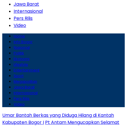
Jawa Barat
Internasional
Pers Rilis
Video
Home
Info Bogor
Nasional
Politik
Ekonomi
Lifestyle
Entertainment
Sport
Megapolitan
Jawa Barat
Internasional
Pers Rilis
Video
Umar Bantah Berkas yang Diduga Hilang di Kantah
Kabupaten Bogor I
Pt Antam Mengucapkan Selamat