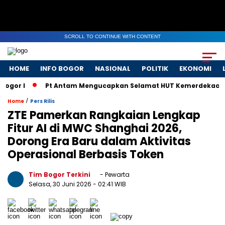
SCROLL TO CONTINUE WITH CONTENT
HOME
INFO BOGOR
NASIONAL
POLITIK
EKONOMI
 I
Pt Antam Mengucapkan Selamat HUT Kemerdekaan RI ke
/
Home
Pers Rilis
ZTE Pamerkan Rangkaian Lengkap
Fitur AI di MWC Shanghai 2026,
Dorong Era Baru dalam Aktivitas
Operasional Berbasis Token
Tim Bogor Terkini
- Pewarta
Selasa, 30 Juni 2026
- 02:41 WIB