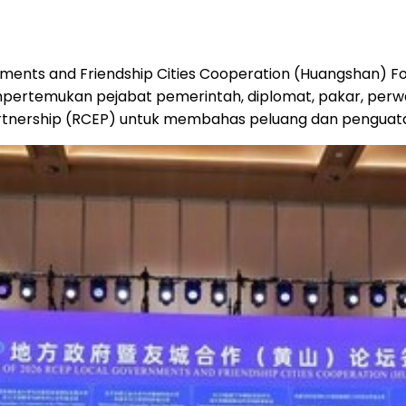
ments and Friendship Cities Cooperation (Huangshan) For
mpertemukan pejabat pemerintah, diplomat, pakar, perwak
tnership (RCEP) untuk membahas peluang dan penguatan