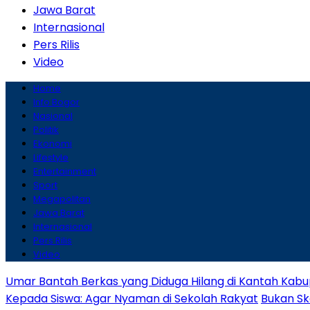
Jawa Barat
Internasional
Pers Rilis
Video
Home
Info Bogor
Nasional
Politik
Ekonomi
Lifestyle
Entertainment
Sport
Megapolitan
Jawa Barat
Internasional
Pers Rilis
Video
Umar Bantah Berkas yang Diduga Hilang di Kantah Kabu
Kepada Siswa: Agar Nyaman di Sekolah Rakyat
Bukan Sk