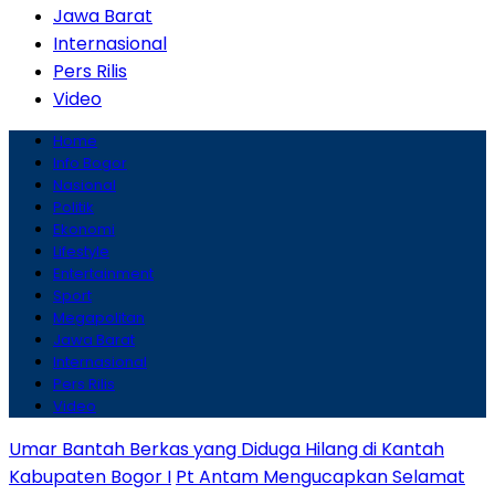
Jawa Barat
Internasional
Pers Rilis
Video
Home
Info Bogor
Nasional
Politik
Ekonomi
Lifestyle
Entertainment
Sport
Megapolitan
Jawa Barat
Internasional
Pers Rilis
Video
Umar Bantah Berkas yang Diduga Hilang di Kantah
Kabupaten Bogor I
Pt Antam Mengucapkan Selamat