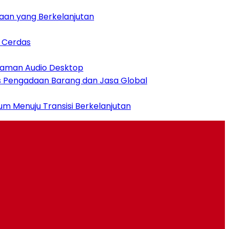
aan yang Berkelanjutan
n Cerdas
alaman Audio Desktop
es Pengadaan Barang dan Jasa Global
m Menuju Transisi Berkelanjutan