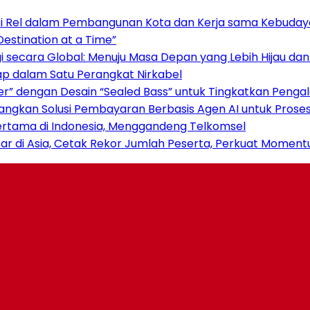
si Rel dalam Pembangunan Kota dan Kerja sama Kebuday
estination at a Time”
 secara Global: Menuju Masa Depan yang Lebih Hijau da
ap dalam Satu Perangkat Nirkabel
er” dengan Desain “Sealed Bass” untuk Tingkatkan Peng
mbangkan Solusi Pembayaran Berbasis Agen AI untuk Pros
l Pertama di Indonesia, Menggandeng Telkomsel
r di Asia, Cetak Rekor Jumlah Peserta, Perkuat Momentu