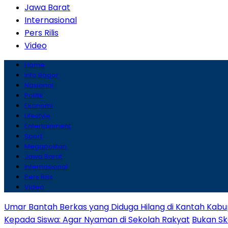
Jawa Barat
Internasional
Pers Rilis
Video
Home
Info Bogor
Nasional
Politik
Ekonomi
Lifestyle
Entertainment
Sport
Megapolitan
Jawa Barat
Internasional
Pers Rilis
Video
Umar Bantah Berkas yang Diduga Hilang di Kantah Kabu
Kepada Siswa: Agar Nyaman di Sekolah Rakyat
Bukan Sk