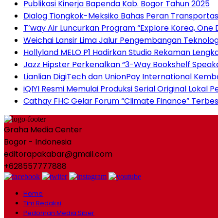
Publikasi Kinerja Bapenda Kab. Bogor Tahun 2025
Dialog Tiongkok-Meksiko Bahas Peran Transporta
T’way Air Luncurkan Program “Explore Korea, One D
Weichai Lansir Lima Jalur Pengembangan Teknologi
Hollyland MELO P1 Hadirkan Studio Rekaman Lengk
Jazz Hipster Perkenalkan “3-Way Bookshelf Speak
Lianlian DigiTech dan UnionPay International Ke
iQIYI Resmi Memulai Produksi Serial Original Loka
Cathay FHC Gelar Forum “Climate Finance” Terbesa
Graha Media Center
Bogor - Indonesia
editorapakabar@gmail.com
+628557777888
Home
Tim Redaksi
Pedoman Media Siber