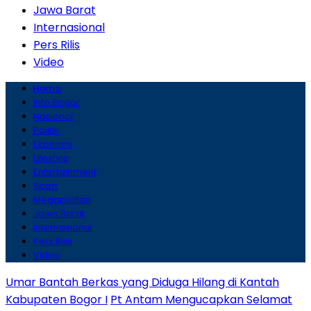
Jawa Barat
Internasional
Pers Rilis
Video
Home
Info Bogor
Nasional
Politik
Ekonomi
Lifestyle
Entertainment
Sport
Megapolitan
Jawa Barat
Internasional
Pers Rilis
Video
Umar Bantah Berkas yang Diduga Hilang di Kantah
Kabupaten Bogor I
Pt Antam Mengucapkan Selamat