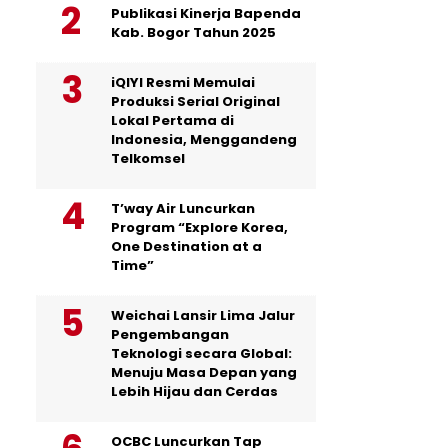
Publikasi Kinerja Bapenda
Kab. Bogor Tahun 2025
iQIYI Resmi Memulai
Produksi Serial Original
Lokal Pertama di
Indonesia, Menggandeng
Telkomsel
T’way Air Luncurkan
Program “Explore Korea,
One Destination at a
Time”
Weichai Lansir Lima Jalur
Pengembangan
Teknologi secara Global:
Menuju Masa Depan yang
Lebih Hijau dan Cerdas
OCBC Luncurkan Tap