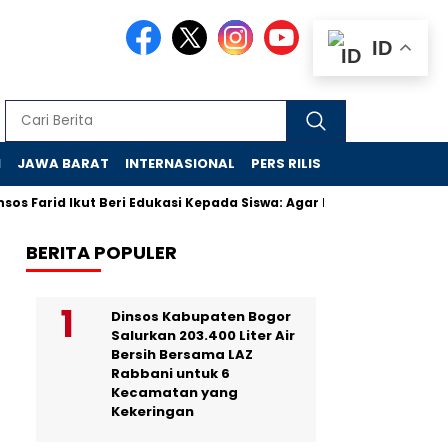
ID
N
JAWA BARAT
INTERNASIONAL
PERS RILIS
VIDEO
s Farid Ikut Beri Edukasi Kepada Siswa: Agar Nyaman di Sekolah 
BERITA POPULER
Dinsos Kabupaten Bogor
Salurkan 203.400 Liter Air
Bersih Bersama LAZ
Rabbani untuk 6
Kecamatan yang
Kekeringan