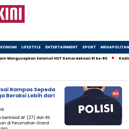
EKONOMI
LIFESTYLE
ENTERTAINMENT
SPORT
MEGAPOLITA
m Mengucapkan Selamat HUT Kemerdekaan RI ke-80
Kadinso
 Usai Rampas Sepeda
a Beraksi Lebih dari
WIB
erinisial AF (27) dan RS
san di Perumahan Grand
tara,…