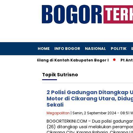
HOME
INFO BOGOR
NASIONAL
POLITIK
 yang Diduga Hilang di Kantah Kabupaten Bogor I
Pt Anta
Topik
Sutrisno
2 Polisi Gadungan Ditangkap
Motor di Cikarang Utara, Didug
Sekali
Megapolitan
| Senin, 2 September 2024 - 08:51 
BOGORTERKINI.COM – Dua polisi gadungan b
(26) ditangkap usai melakukan perampa
Cikarang City, Karang Raharja, Cikarang U