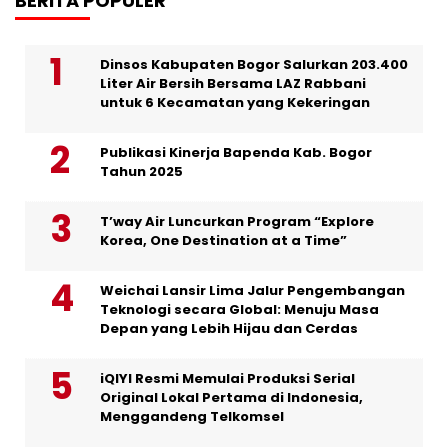
BERITA POPULER
Dinsos Kabupaten Bogor Salurkan 203.400
Liter Air Bersih Bersama LAZ Rabbani
untuk 6 Kecamatan yang Kekeringan
Publikasi Kinerja Bapenda Kab. Bogor
Tahun 2025
T’way Air Luncurkan Program “Explore
Korea, One Destination at a Time”
Weichai Lansir Lima Jalur Pengembangan
Teknologi secara Global: Menuju Masa
Depan yang Lebih Hijau dan Cerdas
iQIYI Resmi Memulai Produksi Serial
Original Lokal Pertama di Indonesia,
Menggandeng Telkomsel