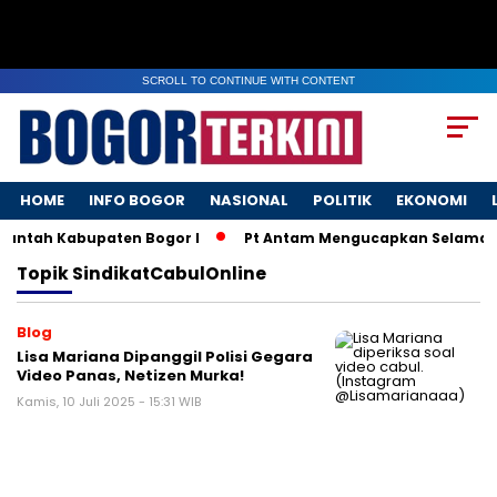
SCROLL TO CONTINUE WITH CONTENT
HOME
INFO BOGOR
NASIONAL
POLITIK
EKONOMI
Kantah Kabupaten Bogor I
Pt Antam Mengucapkan Selamat H
Topik
SindikatCabulOnline
Blog
Lisa Mariana Dipanggil Polisi Gegara
Video Panas, Netizen Murka!
Kamis, 10 Juli 2025 - 15:31 WIB