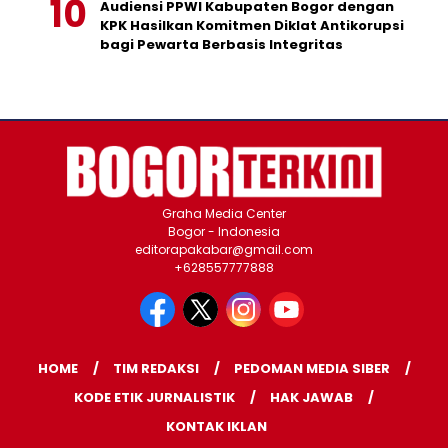
Audiensi PPWI Kabupaten Bogor dengan
KPK Hasilkan Komitmen Diklat Antikorupsi
bagi Pewarta Berbasis Integritas
Graha Media Center
Bogor - Indonesia
editorapakabar@gmail.com
+628557777888
HOME
TIM REDAKSI
PEDOMAN MEDIA SIBER
KODE ETIK JURNALISTIK
HAK JAWAB
KONTAK IKLAN