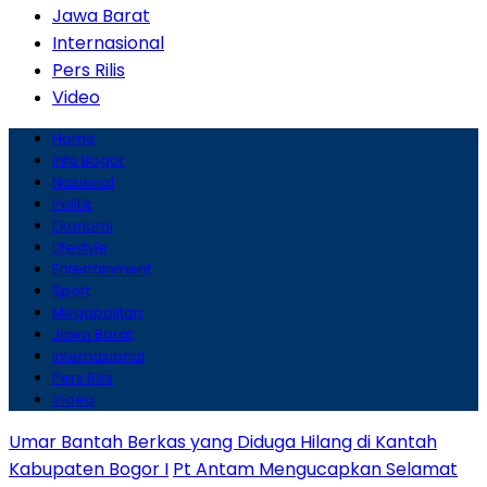
Jawa Barat
Internasional
Pers Rilis
Video
Home
Info Bogor
Nasional
Politik
Ekonomi
Lifestyle
Entertainment
Sport
Megapolitan
Jawa Barat
Internasional
Pers Rilis
Video
Umar Bantah Berkas yang Diduga Hilang di Kantah
Kabupaten Bogor I
Pt Antam Mengucapkan Selamat