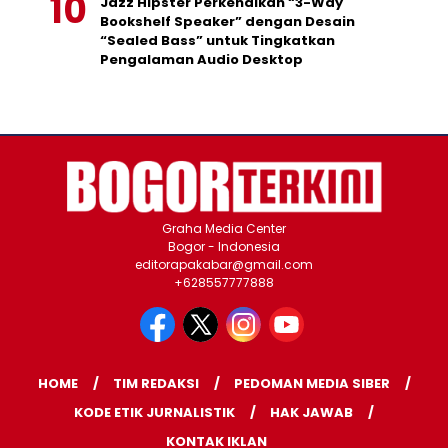
Jazz Hipster Perkenalkan “3-Way
Bookshelf Speaker” dengan Desain
“Sealed Bass” untuk Tingkatkan
Pengalaman Audio Desktop
Graha Media Center
Bogor - Indonesia
editorapakabar@gmail.com
+628557777888
HOME
TIM REDAKSI
PEDOMAN MEDIA SIBER
KODE ETIK JURNALISTIK
HAK JAWAB
KONTAK IKLAN