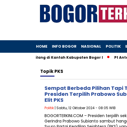
HOME
INFO BOGOR
NASIONAL
POLITIK
 yang Diduga Hilang di Kantah Kabupaten Bogor I
Pt Antam
Topik
PKS
Sempat Berbeda Pilihan Tapi 
Presiden Terpilih Prabowo Su
Elit PKS
Politik
| Sabtu, 12 Oktober 2024 - 08:05 WIB
BOGORTERKINI.COM – Presiden terpilih se
Gerindra Prabowo Subianto sambut hanga
Syuro Partai Keadilan Sejahtera (PKS) 