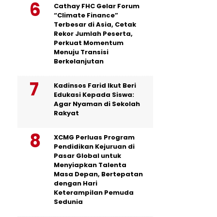
Cathay FHC Gelar Forum
“Climate Finance”
Terbesar di Asia, Cetak
Rekor Jumlah Peserta,
Perkuat Momentum
Menuju Transisi
Berkelanjutan
Kadinsos Farid Ikut Beri
Edukasi Kepada Siswa:
Agar Nyaman di Sekolah
Rakyat
XCMG Perluas Program
Pendidikan Kejuruan di
Pasar Global untuk
Menyiapkan Talenta
Masa Depan, Bertepatan
dengan Hari
Keterampilan Pemuda
Sedunia