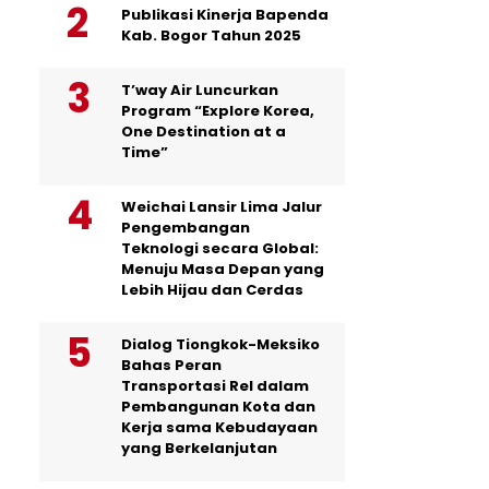
Publikasi Kinerja Bapenda
Kab. Bogor Tahun 2025
T’way Air Luncurkan
Program “Explore Korea,
One Destination at a
Time”
Weichai Lansir Lima Jalur
Pengembangan
Teknologi secara Global:
Menuju Masa Depan yang
Lebih Hijau dan Cerdas
Dialog Tiongkok-Meksiko
Bahas Peran
Transportasi Rel dalam
Pembangunan Kota dan
Kerja sama Kebudayaan
yang Berkelanjutan