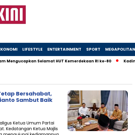
EKONOMI
LIFESTYLE
ENTERTAINMENT
SPORT
MEGAPOLITA
 Mengucapkan Selamat HUT Kemerdekaan RI ke-80
Kadinsos
Tetap Bersahabat,
bianto Sambut Baik
kaligus Ketua Umum Partai
t. Kedatangan Ketua Majlis
yang mengujungi kediamannya…