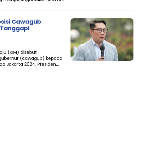
Posisi Cawagub
a Tanggapi
ju (KIM) disebut
 gubernur (cawagub) kepada
ada Jakarta 2024. Presiden…