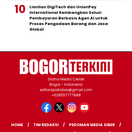
Lianlian DigiTech dan UnionPay
International Kembangkan Solusi
Pembayaran Berbasis Agen AI untuk
Proses Pengadaan Barang dan Jasa
Global
Graha Media Center
Bogor - Indonesia
editorapakabar@gmail.com
+628557777888
HOME
TIM REDAKSI
PEDOMAN MEDIA SIBER