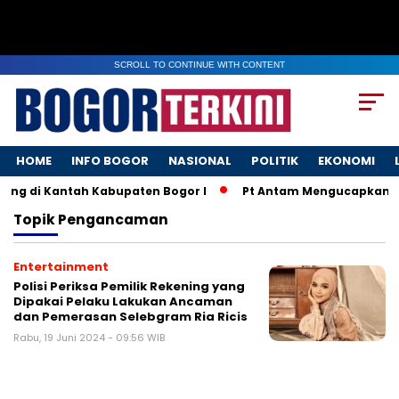
SCROLL TO CONTINUE WITH CONTENT
HOME
INFO BOGOR
NASIONAL
POLITIK
EKONOMI
ang di Kantah Kabupaten Bogor I
Pt Antam Mengucapkan Se
Topik
Pengancaman
Entertainment
Polisi Periksa Pemilik Rekening yang
Dipakai Pelaku Lakukan Ancaman
dan Pemerasan Selebgram Ria Ricis
Rabu, 19 Juni 2024 - 09:56 WIB