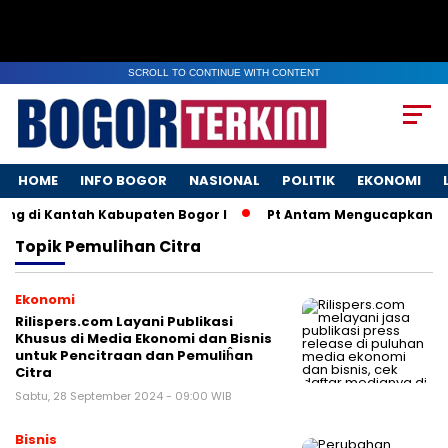
SCROLL TO CONTINUE WITH CONTENT
HOME
INFO BOGOR
NASIONAL
POLITIK
EKONOMI
ng di Kantah Kabupaten Bogor I
Pt Antam Mengucapkan Sel
Topik
Pemulihan Citra
Ekonomi
Rilispers.com Layani Publikasi
Khusus di Media Ekonomi dan Bisnis
untuk Pencitraan dan Pemuliĥan
Citra
Sabtu, 28 September 2024 - 09:00 WIB
Bisnis