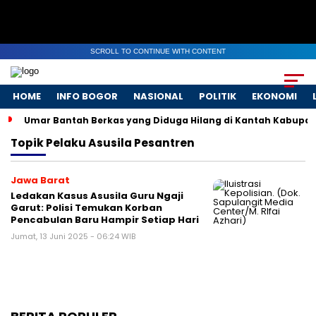
SCROLL TO CONTINUE WITH CONTENT
HOME
INFO BOGOR
NASIONAL
POLITIK
EKONOMI
Umar Bantah Berkas yang Diduga Hilang di Kantah Kabupat
Topik
Pelaku Asusila Pesantren
Jawa Barat
Ledakan Kasus Asusila Guru Ngaji
Garut: Polisi Temukan Korban
Pencabulan Baru Hampir Setiap Hari
Jumat, 13 Juni 2025 - 06:24 WIB