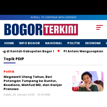
SCROLL TO CONTINUE WITH CONTENT
HOME
INFO BOGOR
NASIONAL
POLITIK
EKONOMI
ng di Kantah Kabupaten Bogor I
Pt Antam Mengucapkan Sel
Topik
PDIP
Politik
Megawati Ulang Tahun, Beri
Potongan Tumpeng ke Guntur,
Boediono, Mahfud MD, dan Ganjar
Pranowo
Sabtu, 25 Januari 2025 - 10:04 WIB