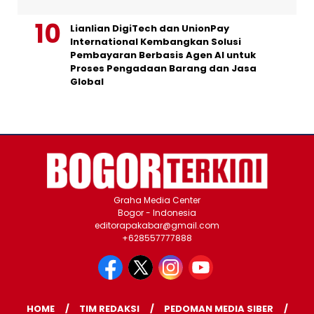
Lianlian DigiTech dan UnionPay
International Kembangkan Solusi
Pembayaran Berbasis Agen AI untuk
Proses Pengadaan Barang dan Jasa
Global
Graha Media Center
Bogor - Indonesia
editorapakabar@gmail.com
+628557777888
HOME
TIM REDAKSI
PEDOMAN MEDIA SIBER