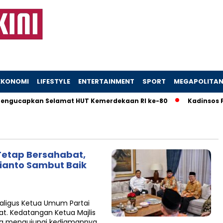
EKONOMI
LIFESTYLE
ENTERTAINMENT
SPORT
MEGAPOLITA
gucapkan Selamat HUT Kemerdekaan RI ke-80
Kadinsos Far
Tetap Bersahabat,
bianto Sambut Baik
kaligus Ketua Umum Partai
t. Kedatangan Ketua Majlis
yang mengujungi kediamannya…