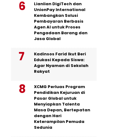
Lianlian DigiTech dan
UnionPay International
Kembangkan Solusi
Pembayaran Berbasis
Agen AI untuk Proses
Pengadaan Barang dan
Jasa Global
Kadinsos Farid Ikut Beri
Edukasi Kepada Siswa:
Agar Nyaman di Sekolah
Rakyat
XCMG Perluas Program
Pendidikan Kejuruan di
Pasar Global untuk
Menyiapkan Talenta
Masa Depan, Bertepatan
dengan Hari
Keterampilan Pemuda
Sedunia