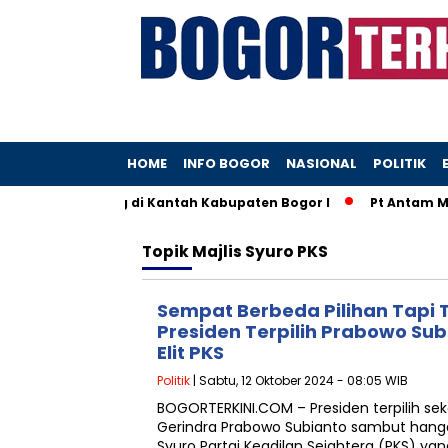
HOME
INFO BOGOR
NASIONAL
POLITIK
 Diduga Hilang di Kantah Kabupaten Bogor I
Pt Antam Men
Topik
Majlis Syuro PKS
Sempat Berbeda Pilihan Tapi 
Presiden Terpilih Prabowo Su
Elit PKS
Politik
| Sabtu, 12 Oktober 2024 - 08:05 WIB
BOGORTERKINI.COM – Presiden terpilih se
Gerindra Prabowo Subianto sambut hanga
Syuro Partai Keadilan Sejahtera (PKS) 