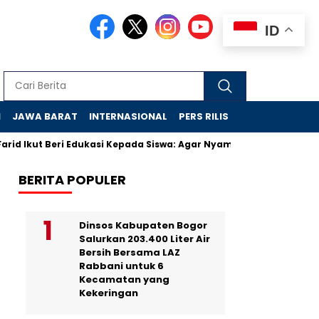
ID
N
JAWA BARAT
INTERNASIONAL
PERS RILIS
VIDEO
id Ikut Beri Edukasi Kepada Siswa: Agar Nyaman di Sekolah Rakya
BERITA POPULER
Dinsos Kabupaten Bogor
Salurkan 203.400 Liter Air
Bersih Bersama LAZ
Rabbani untuk 6
Kecamatan yang
Kekeringan