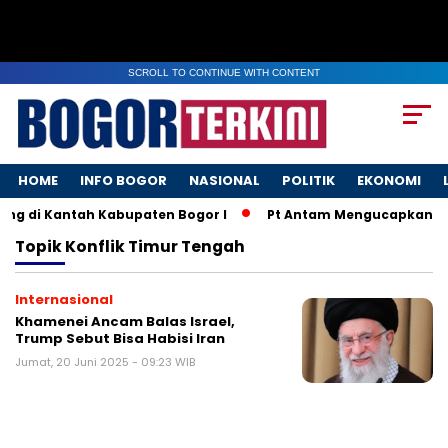
SCROLL TO CONTINUE WITH CONTENT
HOME
INFO BOGOR
NASIONAL
POLITIK
EKONOMI
ng di Kantah Kabupaten Bogor I
Pt Antam Mengucapkan Sel
Topik
Konflik Timur Tengah
Internasional
Khamenei Ancam Balas Israel,
Trump Sebut Bisa Habisi Iran
Jumat, 20 Juni 2025 - 09:23 WIB