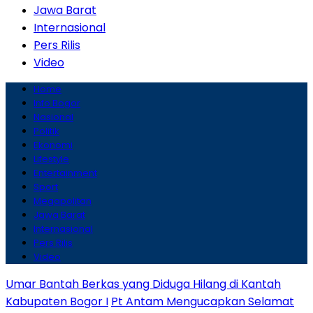
Jawa Barat
Internasional
Pers Rilis
Video
Home
Info Bogor
Nasional
Politik
Ekonomi
Lifestyle
Entertainment
Sport
Megapolitan
Jawa Barat
Internasional
Pers Rilis
Video
Umar Bantah Berkas yang Diduga Hilang di Kantah
Kabupaten Bogor I
Pt Antam Mengucapkan Selamat