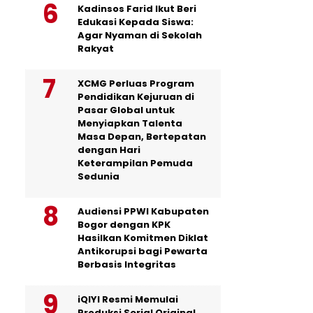
Kadinsos Farid Ikut Beri
Edukasi Kepada Siswa:
Agar Nyaman di Sekolah
Rakyat
XCMG Perluas Program
Pendidikan Kejuruan di
Pasar Global untuk
Menyiapkan Talenta
Masa Depan, Bertepatan
dengan Hari
Keterampilan Pemuda
Sedunia
Audiensi PPWI Kabupaten
Bogor dengan KPK
Hasilkan Komitmen Diklat
Antikorupsi bagi Pewarta
Berbasis Integritas
iQIYI Resmi Memulai
Produksi Serial Original