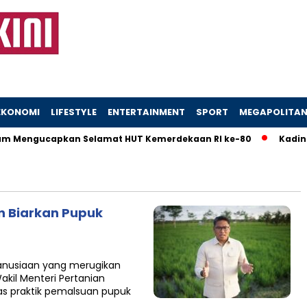
EKONOMI
LIFESTYLE
ENTERTAINMENT
SPORT
MEGAPOLITA
 Mengucapkan Selamat HUT Kemerdekaan RI ke-80
Kadinso
 Biarkan Pupuk
anusiaan yang merugikan
akil Menteri Pertanian
 praktik pemalsuan pupuk