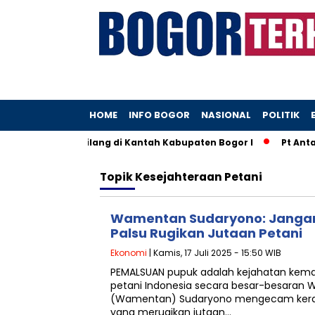
HOME
INFO BOGOR
NASIONAL
POLITIK
 yang Diduga Hilang di Kantah Kabupaten Bogor I
Pt Antam
Topik
Kesejahteraan Petani
Wamentan Sudaryono: Jangan
Palsu Rugikan Jutaan Petani
Ekonomi
| Kamis, 17 Juli 2025 - 15:50 WIB
PEMALSUAN pupuk adalah kejahatan kem
petani Indonesia secara besar-besaran W
(Wamentan) Sudaryono mengecam keras
yang merugikan jutaan…