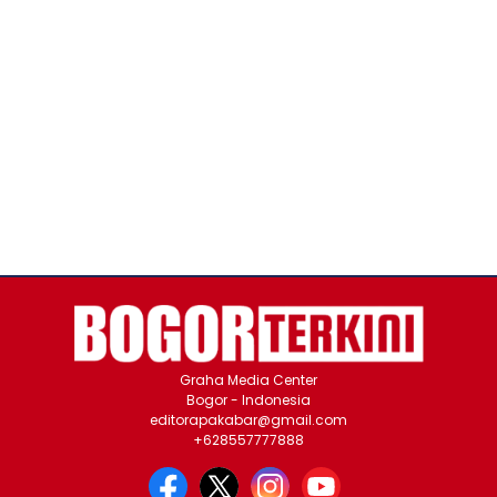
Graha Media Center
Bogor - Indonesia
editorapakabar@gmail.com
+628557777888