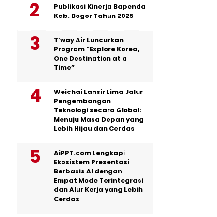
Publikasi Kinerja Bapenda
Kab. Bogor Tahun 2025
T’way Air Luncurkan
Program “Explore Korea,
One Destination at a
Time”
Weichai Lansir Lima Jalur
Pengembangan
Teknologi secara Global:
Menuju Masa Depan yang
Lebih Hijau dan Cerdas
AiPPT.com Lengkapi
Ekosistem Presentasi
Berbasis AI dengan
Empat Mode Terintegrasi
dan Alur Kerja yang Lebih
Cerdas