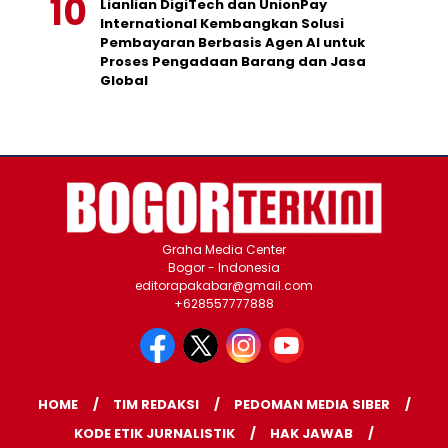
Lianlian DigiTech dan UnionPay
International Kembangkan Solusi
Pembayaran Berbasis Agen AI untuk
Proses Pengadaan Barang dan Jasa
Global
Graha Media Center
Bogor - Indonesia
editorapakabar@gmail.com
+628557777888
HOME
TIM REDAKSI
PEDOMAN MEDIA SIBER
KODE ETIK JURNALISTIK
HAK JAWAB