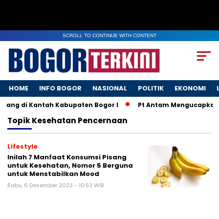
SCROLL TO CONTINUE WITH CONTENT
HOME
INFO BOGOR
NASIONAL
POLITIK
EKONOMI
lang di Kantah Kabupaten Bogor I
Pt Antam Mengucapkan S
Topik
Kesehatan Pencernaan
Lifestyle
Inilah 7 Manfaat Konsumsi Pisang
untuk Kesehatan, Nomor 5 Berguna
untuk Menstabilkan Mood
Rabu, 6 Desember 2023 - 10:53 WIB