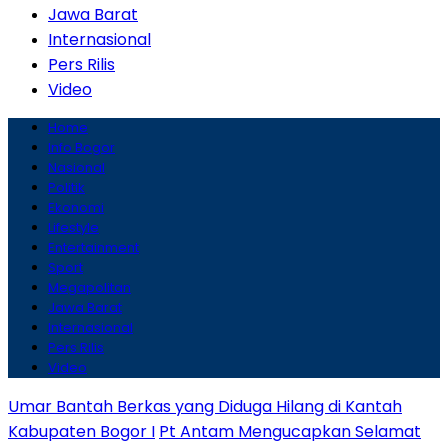
Jawa Barat
Internasional
Pers Rilis
Video
Home
Info Bogor
Nasional
Politik
Ekonomi
Lifestyle
Entertainment
Sport
Megapolitan
Jawa Barat
Internasional
Pers Rilis
Video
Umar Bantah Berkas yang Diduga Hilang di Kantah
Kabupaten Bogor I
Pt Antam Mengucapkan Selamat