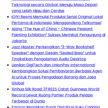
Teknologi secara Global: Menuju Masa Depan
yang Lebih Hijau dan Cerdas
iQIYI Resmi Memulai Produksi Serial Original Lokal
Pertama di Indonesia, Menggandeng Telkomsel
Ajang “The Hue of China – Chinese Peasant
Painting Exhibition” Sukses Memikat Pengunjung di
Jakarta
Jazz Hipster Perkenalkan “3-Way Bookshelf
Speaker” dengan Desain “Sealed Bass” untuk
Tingkatkan Pengalaman Audio Desktop
Lianlian DigiTech dan UnionPay International
Kembangkan Solusi Pembayaran Berbasis Agen
AI untuk Proses Pengadaan Barang dan Jasa
Global
Xinhua Silk Road: 3TREES Catat Guinness World
Record Lewat Ruang Pamer Produk Pelapis
Terbesar di Dunia
Farizon Resmikan Pusat Distribusi Suku Cadang