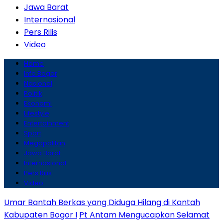
Jawa Barat
Internasional
Pers Rilis
Video
Home
Info Bogor
Nasional
Politik
Ekonomi
Lifestyle
Entertainment
Sport
Megapolitan
Jawa Barat
Internasional
Pers Rilis
Video
Umar Bantah Berkas yang Diduga Hilang di Kantah
Kabupaten Bogor I
Pt Antam Mengucapkan Selamat