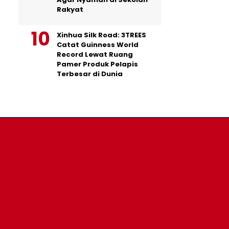
Rakyat
Xinhua Silk Road: 3TREES
Catat Guinness World
Record Lewat Ruang
Pamer Produk Pelapis
Terbesar di Dunia