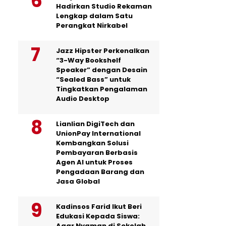
Hadirkan Studio Rekaman
Lengkap dalam Satu
Perangkat Nirkabel
Jazz Hipster Perkenalkan
“3-Way Bookshelf
Speaker” dengan Desain
“Sealed Bass” untuk
Tingkatkan Pengalaman
Audio Desktop
Lianlian DigiTech dan
UnionPay International
Kembangkan Solusi
Pembayaran Berbasis
Agen AI untuk Proses
Pengadaan Barang dan
Jasa Global
Kadinsos Farid Ikut Beri
Edukasi Kepada Siswa:
Agar Nyaman di Sekolah