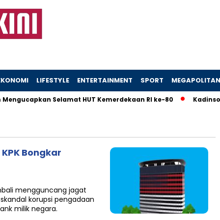
EKONOMI
LIFESTYLE
ENTERTAINMENT
SPORT
MEGAPOLITA
Mengucapkan Selamat HUT Kemerdekaan RI ke-80
Kadinsos 
? KPK Bongkar
mbali mengguncang jagat
skandal korupsi pengadaan
ank milik negara.