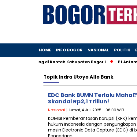
HOME
INFO BOGOR
NASIONAL
POLITIK
ang Diduga Hilang di Kantah Kabupaten Bogor I
Pt Antam 
Topik
Indra Utoyo Allo Bank
EDC Bank BUMN Terlalu Mahal
Skandal Rp2,1 Triliun!
Nasional
| Jumat, 4 Juli 2025 - 06:09 WIB
KOMISI Pemberantasan Korupsi (KPK) ke
hukum Indonesia dengan pengungkapan 
mesin Electronic Data Capture (EDC) di b
Pengadaan…