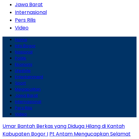
Jawa Barat
Internasional
Pers Rilis
Video
Home
Info Bogor
Nasional
Politik
Ekonomi
Lifestyle
Entertainment
Sport
Megapolitan
Jawa Barat
Internasional
Pers Rilis
Video
Umar Bantah Berkas yang Diduga Hilang di Kantah
Kabupaten Bogor I
Pt Antam Mengucapkan Selamat