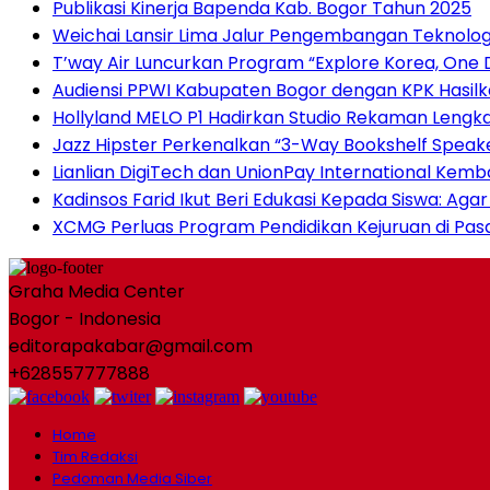
Publikasi Kinerja Bapenda Kab. Bogor Tahun 2025
Weichai Lansir Lima Jalur Pengembangan Teknologi
T’way Air Luncurkan Program “Explore Korea, One D
Audiensi PPWI Kabupaten Bogor dengan KPK Hasilka
Hollyland MELO P1 Hadirkan Studio Rekaman Lengk
Jazz Hipster Perkenalkan “3-Way Bookshelf Speak
Lianlian DigiTech dan UnionPay International Ke
Kadinsos Farid Ikut Beri Edukasi Kepada Siswa: Ag
XCMG Perluas Program Pendidikan Kejuruan di Pa
Graha Media Center
Bogor - Indonesia
editorapakabar@gmail.com
+628557777888
Home
Tim Redaksi
Pedoman Media Siber