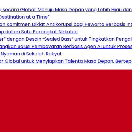
 secara Global: Menuju Masa Depan yang Lebih Hijau da
estination at a Time”
n Komitmen Diklat Antikorupsi bagi Pewarta Berbasis Int
ap dalam Satu Perangkat Nirkabel
er” dengan Desain “Sealed Bass” untuk Tingkatkan Peng
mbangkan Solusi Pembayaran Berbasis Agen AI untuk Pros
ar Nyaman di Sekolah Rakyat
sar Global untuk Menyiapkan Talenta Masa Depan, Berte