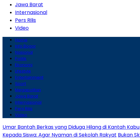
Jawa Barat
Internasional
Pers Rilis
Video
Home
Info Bogor
Nasional
Politik
Ekonomi
Lifestyle
Entertainment
Sport
Megapolitan
Jawa Barat
Internasional
Pers Rilis
Video
Umar Bantah Berkas yang Diduga Hilang di Kantah Kabu
Kepada Siswa: Agar Nyaman di Sekolah Rakyat
Bukan Sk