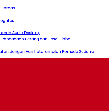
n Cerdas
egritas
alaman Audio Desktop
es Pengadaan Barang dan Jasa Global
patan dengan Hari Keterampilan Pemuda Sedunia