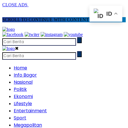
CLOSE ADS
ID
SCROLL TO CONTINUE WITH CONTENT
✖
Home
Info Bogor
Nasional
Politik
Ekonomi
Lifestyle
Entertainment
Sport
Megapolitan