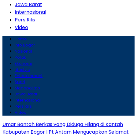
Jawa Barat
Internasional
Pers Rilis
Video
Home
Info Bogor
Nasional
Politik
Ekonomi
Lifestyle
Entertainment
Sport
Megapolitan
Jawa Barat
Internasional
Pers Rilis
Video
Umar Bantah Berkas yang Diduga Hilang di Kantah
Kabupaten Bogor I
Pt Antam Mengucapkan Selamat