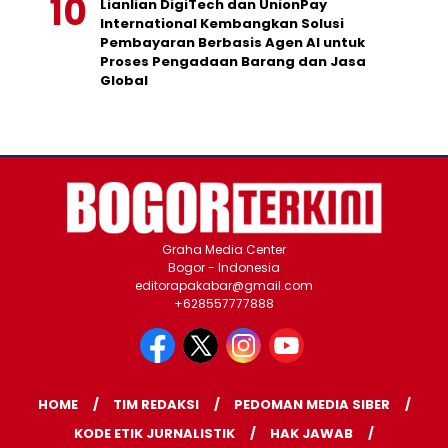
Lianlian DigiTech dan UnionPay
International Kembangkan Solusi
Pembayaran Berbasis Agen AI untuk
Proses Pengadaan Barang dan Jasa
Global
Graha Media Center
Bogor - Indonesia
editorapakabar@gmail.com
+628557777888
HOME
TIM REDAKSI
PEDOMAN MEDIA SIBER
KODE ETIK JURNALISTIK
HAK JAWAB