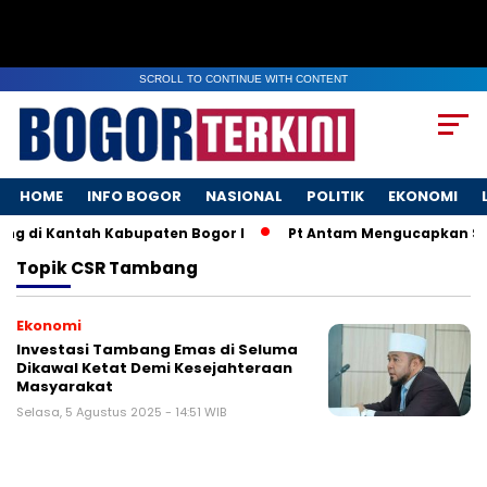
SCROLL TO CONTINUE WITH CONTENT
HOME
INFO BOGOR
NASIONAL
POLITIK
EKONOMI
ng di Kantah Kabupaten Bogor I
Pt Antam Mengucapkan Sel
Topik
CSR Tambang
Ekonomi
Investasi Tambang Emas di Seluma
Dikawal Ketat Demi Kesejahteraan
Masyarakat
Selasa, 5 Agustus 2025 - 14:51 WIB