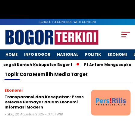
SCROLL TO CONTINUE WITH CONTENT
HOME
INFO BOGOR
NASIONAL
POLITIK
EKONOMI
lang di Kantah Kabupaten Bogor I
Pt Antam Mengucapkan S
Topik
Cara Memilih Media Target
Ekonomi
Transparansi dan Kecepatan: Press
Release Berbayar dalam Ekonomi
Informasi Modern
Rabu, 20 Agustus 2025 - 07:31 WIB