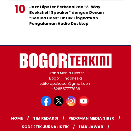
Jazz Hipster Perkenalkan “3-Way
Bookshelf Speaker” dengan Desain
“Sealed Bass” untuk Tingkatkan
Pengalaman Audio Desktop
Graha Media Center
Bogor - Indonesia
editorapakabar@gmail.com
+628557777888
HOME
TIM REDAKSI
PEDOMAN MEDIA SIBER
KODE ETIK JURNALISTIK
HAK JAWAB