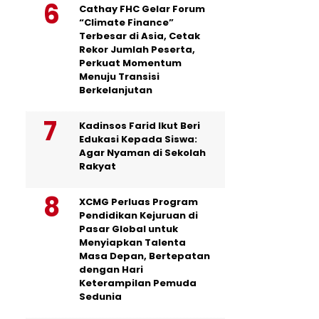
Cathay FHC Gelar Forum
“Climate Finance”
Terbesar di Asia, Cetak
Rekor Jumlah Peserta,
Perkuat Momentum
Menuju Transisi
Berkelanjutan
Kadinsos Farid Ikut Beri
Edukasi Kepada Siswa:
Agar Nyaman di Sekolah
Rakyat
XCMG Perluas Program
Pendidikan Kejuruan di
Pasar Global untuk
Menyiapkan Talenta
Masa Depan, Bertepatan
dengan Hari
Keterampilan Pemuda
Sedunia