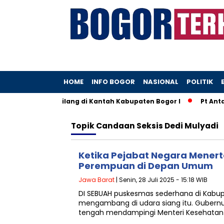
HOME
INFO BOGOR
NASIONAL
POLITIK
 yang Diduga Hilang di Kantah Kabupaten Bogor I
Pt Antam
Topik
Candaan Seksis Dedi Mulyadi
Ketika Pejabat Negara Mene
Perempuan di Depan Umum
Jawa Barat
| Senin, 28 Juli 2025 - 15:18 WIB
DI SEBUAH puskesmas sederhana di Kabup
mengambang di udara siang itu. Gubernu
tengah mendampingi Menteri Kesehatan