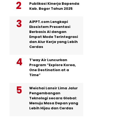
Publikasi Kinerja Bapenda
Kab. Bogor Tahun 2025
AiPPT.com Lengkapi
Ekosistem Presentasi
Berbasis AI dengan
Empat Mode Terintegrasi
dan Alur Kerja yang Lebih
Cerdas
T’way Air Luncurkan
Program “Explore Korea,
One Destination at a
Time”
Weichai Lansir Lima Jalur
Pengembangan
Teknologi secara Global:
Menuju Masa Depan yang
Lebih Hijau dan Cerdas