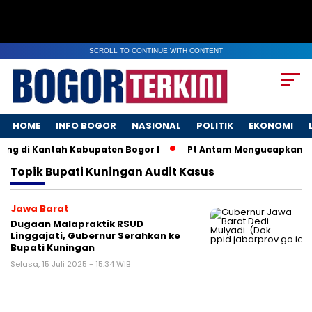
SCROLL TO CONTINUE WITH CONTENT
HOME
INFO BOGOR
NASIONAL
POLITIK
EKONOMI
ng di Kantah Kabupaten Bogor I
Pt Antam Mengucapkan Se
Topik
Bupati Kuningan Audit Kasus
Jawa Barat
Dugaan Malapraktik RSUD
Linggajati, Gubernur Serahkan ke
Bupati Kuningan
Selasa, 15 Juli 2025 - 15:34 WIB