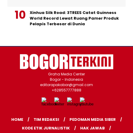
Xinhua Silk Road: 3TREES Catat Guinness
World Record Lewat Ruang Pamer Produk
Pelapis Terbesar di Dunia
Graha Media Center
Bogor - Indonesia
editorapakabar@gmail.com
+628557777888
HOME
TIM REDAKSI
PEDOMAN MEDIA SIBER
KODE ETIK JURNALISTIK
HAK JAWAB